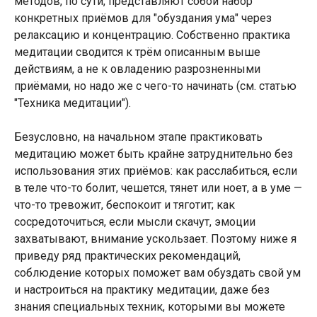
методов, по сути, представляют собой набор
конкретных приёмов для "обуздания ума" через
релаксацию и концентрацию. Собственно практика
медитации сводится к трём описанным выше
действиям, а не к овладению разрозненными
приёмами, но надо же с чего-то начинать (см. статью
"Техника медитации").
Безусловно, на начальном этапе практиковать
медитацию может быть крайне затруднительно без
использования этих приёмов: как расслабиться, если
в теле что-то болит, чешется, тянет или ноет, а в уме —
что-то тревожит, беспокоит и тяготит; как
сосредоточиться, если мысли скачут, эмоции
захватывают, внимание ускользает. Поэтому ниже я
приведу ряд практических рекомендаций,
соблюдение которых поможет вам обуздать свой ум
и настроиться на практику медитации, даже без
знания специальных техник, которыми вы можете