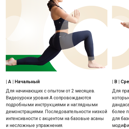
| A | Начальный
| B | С
Для начинающих с опытом от 2 месяцев.
Для пра
Видеоуроки уровня А сопровождаются
которы
подробными инструкциями и наглядными
дандаса
демонстрациями. Последовательности низкой
более п
интенсивности с акцентом на базовые асаны
для баз
и несложные упражнения.
модифик