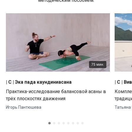
методическим пособием.
75 мин.
| C | Эка пада каундиниасана
| C | В
Практика-исследование балансовой асаны в
Комплек
трёх плоскостях движения
традиц
Игорь Пантюшева
Татьяна