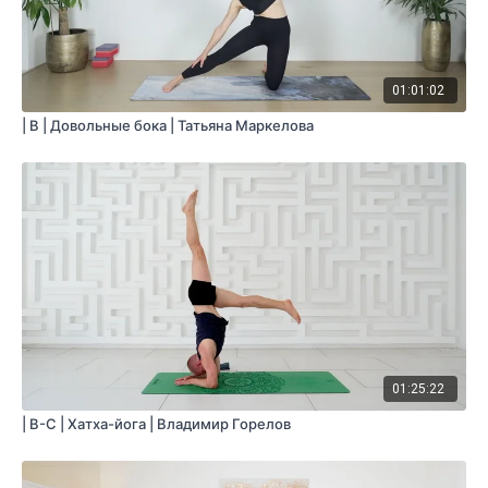
01:01:02
| B | Довольные бока | Татьяна Маркелова
01:25:22
| B-C | Хатха-йога | Владимир Горелов