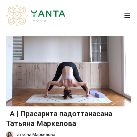
| А | Прасарита падоттанасана |
Татьяна Маркелова
Татьяна Маркелова