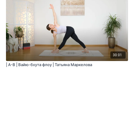
30:01
| A-B | Вайю-бхута флоу | Татьяна Маркелова