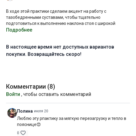
В ходе этой практики сделаем акцент на работу с
тазобедренными суставами, чтобы тщательно
подготовиться к выполнению наклона стоя с широкой
постановкой стоп.
Подробнее
Данная практика может показаться сложной начинающим с
В настоящее время нет доступных вариантов
нуля, но если вы уже больше 2 месяцев занимаетесь в школе
Yanta Yoga и освоили базу, можете смело приступать!
покупки. Возвращайтесь скоро!
Желаю вам плодотворной практики!
Уровень подготовки:
начальный (A)
Комментарии (
8
)
Цель:
углубление наклона с широкой постановкой стоп
Войти
, чтобы оставить комментарий
Специфика:
стато-динамическая практика с акцентом на
увеличение подвижности тазобедренных суставов
Полина
июля 20
Люблю эту рпактику за мягкую перезагрузку и тепло в
Нагрузка:
средняя
пояснице😍
Оборудование:
2 блока для йоги
0