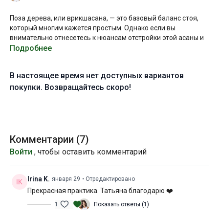
Поза дерева, или врикшасана, — это базовый баланс стоя,
который многим кажется простым. Однако если вы
внимательно отнесетесь к нюансам отстройки этой асаны и
будете вдумчиво прилагать усилия по всем обозначенным
Подробнее
векторам работы в этой форме, вы сможете открыть для
себя большой потенциал для “роста” вашего дерева и
В настоящее время нет доступных вариантов
стабилизации других балансов стоя!
покупки. Возвращайтесь скоро!
Желаю вам приятного погружения в практику!
Уровень подготовки:
начальный (A)
Цель:
освоение и стабилизация позы дерева
Комментарии (
7
)
Войти
, чтобы оставить комментарий
Специфика:
стато-динамическая практика с акцентом на
укрепление мышц плечевого пояса и кора
Irina K.
января 29
• Отредактировано
Нагрузка:
умеренная
Прекрасная практика. Татьяна благодарю ❤️
Оборудование:
блок для йоги
1
Показать ответы (1)