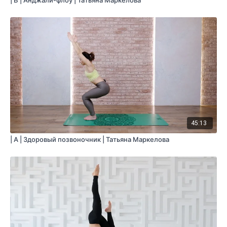
| B | Анджали-флоу | Татьяна Маркелова
45:13
| A | Здоровый позвоночник | Татьяна Маркелова