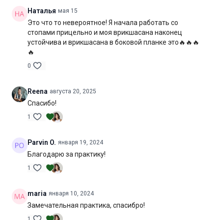
Продолжительность:
45 мин. (включая шавасану)
Наталья
мая 15
Это что то невероятное! Я начала работать со
стопами прицельно и моя врикшасана наконец
устойчива и врикшасана в боковой планке это🔥🔥🔥
🔥
0
Reena
августа 20, 2025
Спасибо!
1
Parvin O.
января 19, 2024
Благодарю за практику!
1
maria
января 10, 2024
Замечательная практика, спасибро!
1