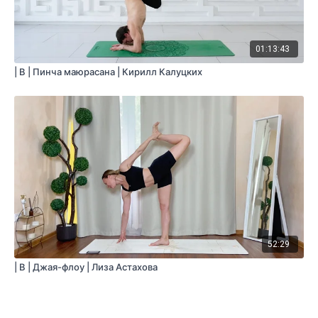
01:13:43
| B | Пинча маюрасана | Кирилл Калуцких
52:29
| B | Джая-флоу | Лиза Астахова