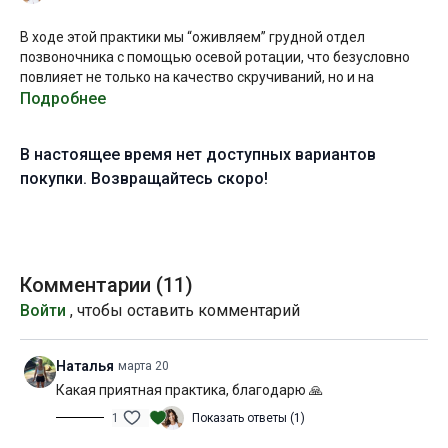
В ходе этой практики мы “оживляем” грудной отдел
позвоночника с помощью осевой ротации, что безусловно
повлияет не только на качество скручиваний, но и на
глубину ваших прогибов и дыхания. Надеюсь, что после
Подробнее
практики вы ощутите свободу и приятное тепло в области
сердца.
В настоящее время нет доступных вариантов
Желаю всем приятной практики и глубоких скручиваний!
покупки. Возвращайтесь скоро!
Уровень подготовки:
начальный (A)
Цель:
проработка латеральных и спиральных линий тела
Комментарии (
11
)
Специфика:
стато-динамическая практика с акцентом на
Войти
, чтобы оставить комментарий
осевой ротации позвоночника
Нагрузка:
средняя
Наталья
марта 20
Какая приятная практика, благодарю 🙏
Оборудование:
не потребуется
1
Показать ответы (1)
Продолжительность:
50 мин. (включая шавасану)