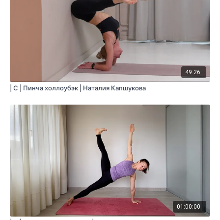
49:26
| C | Пинча холлоубэк | Наталия Капшукова
01:00:00