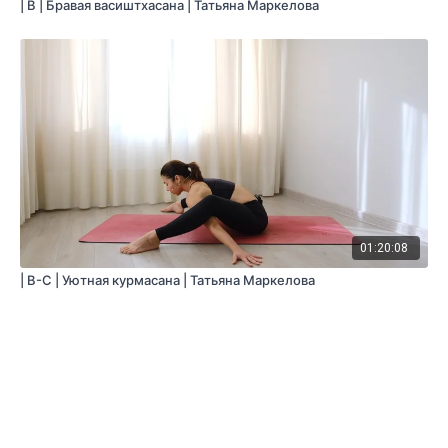
| B | Бравая васиштхасана | Татьяна Маркелова
01:20:08
| B-C | Уютная курмасана | Татьяна Маркелова