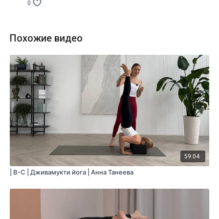
0
Похожие видео
59:04
| B-C | Дживамукти йога | Анна Танеева