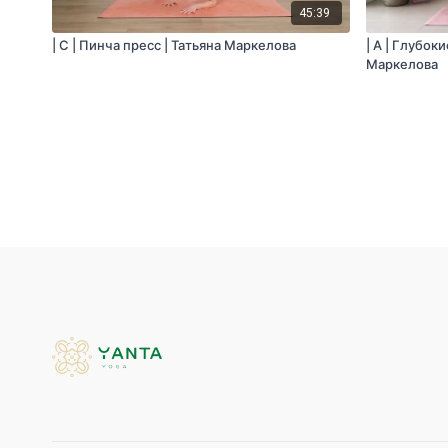
45:39
| C | Пинча пресс | Татьяна Маркелова
| A | Глубок
Маркелова