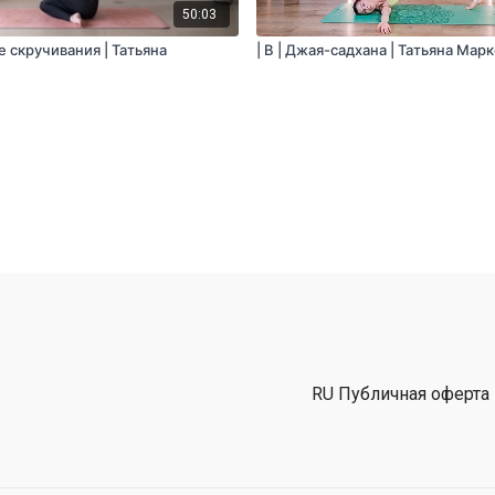
50:03
ие скручивания | Татьяна
| B | Джая-садхана | Татьяна Мар
RU Публичная оферта