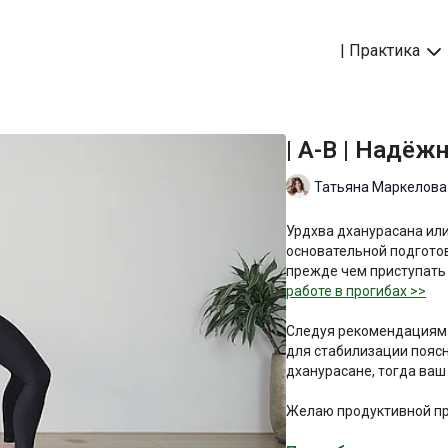
| Практика
| A-B | Надёж
Татьяна Маркелова
Урдхва дханурасана или
основательной подготов
прежде чем приступать 
работе в прогибах >>
Следуя рекомендациям в
для стабилизации поясн
дханурасане, тогда ваш
Желаю продуктивной пр