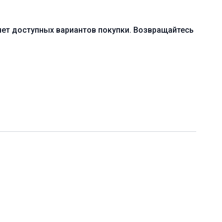
ачальный, средний (A-B)
ление моста
нет доступных вариантов покупки. Возвращайтесь
мическая практика с акцентом на раскрытие грудного
разгибание тазобедренных суставов
и ремень для йоги
0 мин. (включая шавасану)