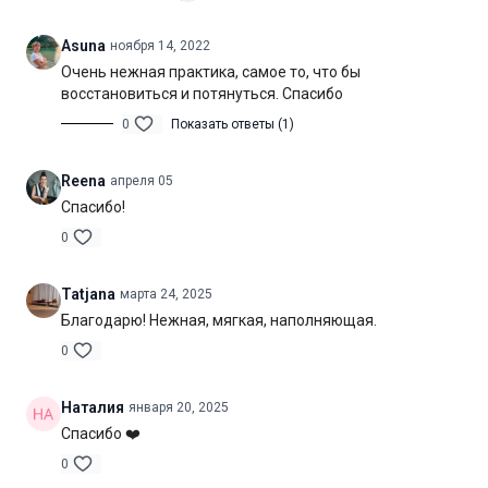
Уровень подготовки:
начальный (A)
Asuna
ноября 14, 2022
Очень нежная практика, самое то, что бы
Цель:
проработка всего тела в движении
восстановиться и потянуться. Спасибо
Специфика:
стато-динамическая практика общей
0
Показать ответы (1)
направленности
Reena
апреля 05
Нагрузка:
умеренная
Спасибо!
Оборудование:
могут понадобиться блоки для йоги
0
Продолжительность:
50 мин. (включая шавасану)
Tatjana
марта 24, 2025
Благодарю! Нежная, мягкая, наполняющая.
0
Наталия
января 20, 2025
Спасибо ❤️
0