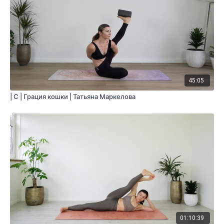
45:05
| C | Грация кошки | Татьяна Маркелова
01:10:39