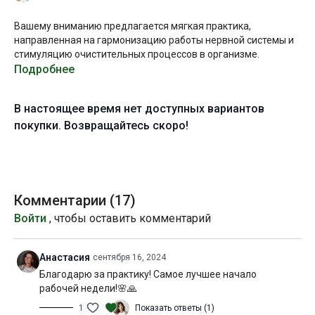
Вашему вниманию предлагается мягкая практика,
направленная на гармонизацию работы нервной системы и
стимуляцию очистительных процессов в организме.
Подробнее
Мы будем выполнять несложные вьяямы и виньясы с
вниманием к синхронизации движений с дыханием.
В настоящее время нет доступных вариантов
На протяжении всей практики рекомендуется выполнять
покупки. Возвращайтесь скоро!
технику уджайи и отслеживать качество дыхания: оно
должно быть ровным и спокойным. Тогда вам удастся
погрузиться в медитативное состояние и в полной мере
оценить эффект этой практики.
Комментарии (
17
)
В конце практики мы выполним пранаяму нади шодхана,
Войти
, чтобы оставить комментарий
балансирующую работу двух полушарий мозга. После этого
упражнения вы можете остаться в положении сидя и
продолжить наблюдать за дыханием, наслаждаясь
Анастасия
сентября 16, 2024
внутренней тишиной и покоем, либо лечь на спину и
Благодарю за практику! Самое лучшее начало
расслабиться в шавасане.
рабочей недели!🌸🙏
Желаю вам приятной практики!
1
Показать ответы (1)