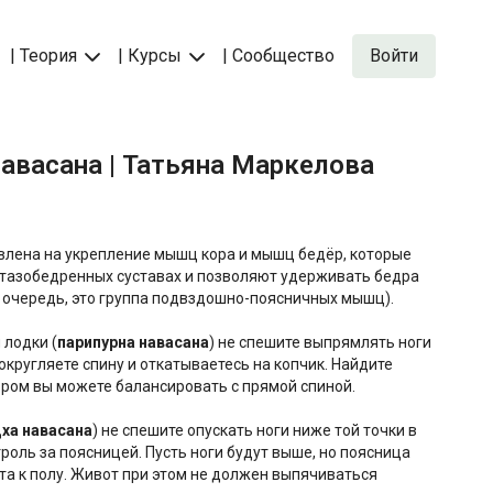
| Теория
| Курсы
| Сообщество
Войти
 навасана | Татьяна Маркелова
влена на укрепление мышц кора и мышц бедёр, которые
 тазобедренных суставах и позволяют удерживать бедра
 очередь, это группа подвздошно-поясничных мышц).
 лодки (
парипурна навасана
) не спешите выпрямлять ноги
 округляете спину и откатываетесь на копчик. Найдите
ором вы можете балансировать с прямой спиной.
ха навасана
) не спешите опускать ноги ниже той точки в
роль за поясницей. Пусть ноги будут выше, но поясница
а к полу. Живот при этом не должен выпячиваться