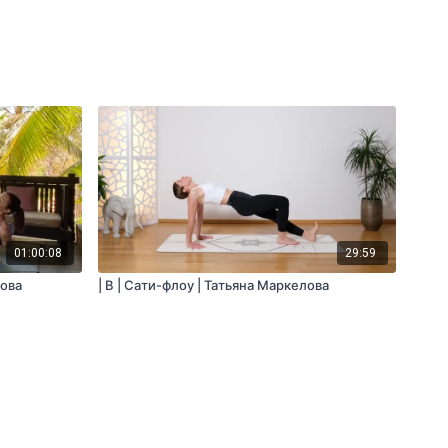
01:00:08
29:59
лова
| B | Сати-флоу | Татьяна Маркелова