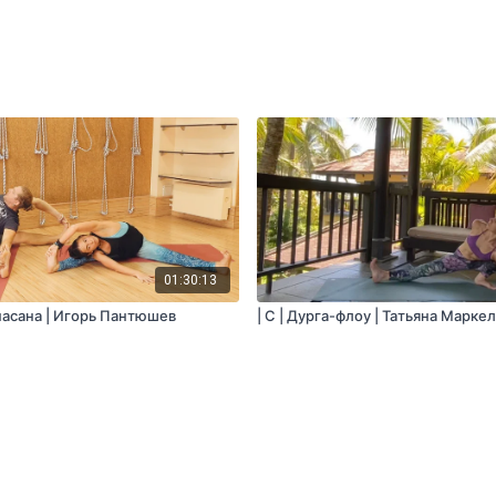
01:30:13
онасана | Игорь Пантюшев
| C | Дурга-флоу | Татьяна Марке