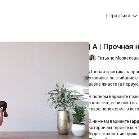
| Практика
| A | Прочная
Татьяна Маркелова
Данная практика напра
отвечают за сгибание в
возле живота (в первую
В полном варианте позы
в коленях, если пока вы
такое положение, в кот
В нижнем варианте (
ард
которой вы теряете конт
будет полностью прижат