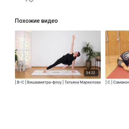
0
Похожие видео
54:22
| B-C | Вишвамитра-флоу | Татьяна Маркелова
| С | Самак