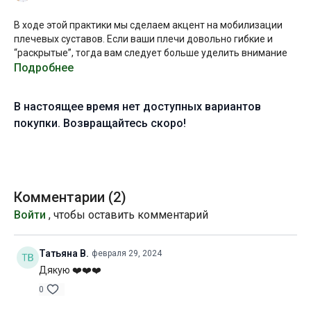
В ходе этой практики мы сделаем акцент на мобилизации
плечевых суставов. Если ваши плечи довольно гибкие и
“раскрытые”, тогда вам следует больше уделить внимание
стабилизации в отжиманиях и упорах на руки. Тем не менее,
Подробнее
данная практика будет полезна всем, кто стремится
увеличивать подвижность грудного отдела позвоночника и
В настоящее время нет доступных вариантов
плечевого пояса для здоровой осанки и более глубокой
работы в асанах.
покупки. Возвращайтесь скоро!
Старайтесь выполнять все предлагаемые упражнения
максимально технично, внимательно следуя инструкциям,
чтобы не допустить перегрузки суставов. Будьте особенно
осторожны, выполняя вытяжение плеч в положении лежа:
Комментарии (
2
)
толкайтесь ладонями от пола так, чтобы создавать
Войти
, чтобы оставить комментарий
сопротивление основному усилию и контролировать тем
самым движение в суставе мышцами.
Татьяна В.
февраля 29, 2024
Желаю всем продуктивной практики!
Дякую ❤️❤️❤️
Уровень подготовки:
начальный (А)
0