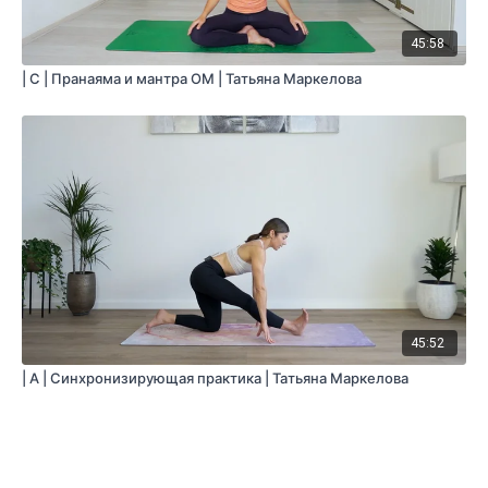
45:58
| C | Пранаяма и мантра ОМ | Татьяна Маркелова
45:52
| A | Синхронизирующая практика | Татьяна Маркелова