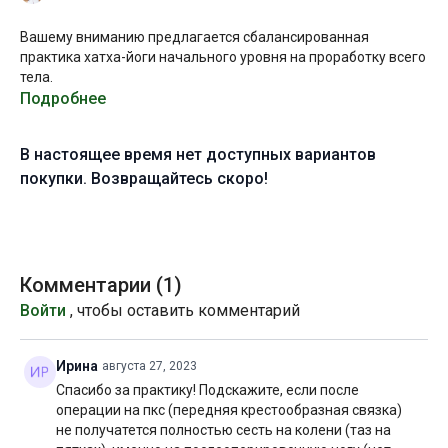
Вашему вниманию предлагается сбалансированная
практика хатха-йоги начального уровня на проработку всего
тела.
Подробнее
В настоящее время нет доступных вариантов
Занятие начнется с разминки для позвоночника, а затем —
последовательность асан, построенная на базе комплекса
покупки. Возвращайтесь скоро!
сурья намаскар.
Комментарии (
1
)
Уровень подготовки:
начальный
Войти
, чтобы оставить комментарий
Цель:
проработка всего тела и гармонизация состояния
Ирина
августа 27, 2023
Специфика:
стато-динамическая практика общей
Спасибо за практику! Подскажите, если после
направленности
операции на пкс (передняя крестообразная связка)
не получатется полностью сесть на колени (таз на
Оборудование:
сложенное плотное одеяло, если вы