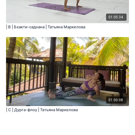
01:05:34
| B | Бхакти-садхана | Татьяна Маркелова
01:00:08
| C | Дурга-флоу | Татьяна Маркелова