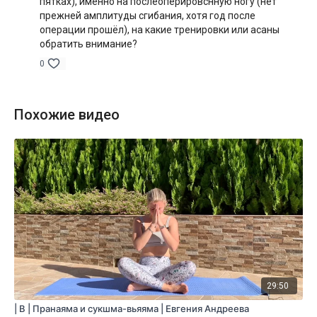
пятках), именно на послеоперировснную ногу (нет
выполняете стойку на плечах саламба сарвангасану на
прежней амплитуды сгибания, хотя год после
платформе; также может понадобиться блок для йоги для
операции прошёл), на какие тренировки или асаны
вирасаны и ремень для гомукхасаны.
обратить внимание?
Продолжительность:
60 минут (включая шавасану 10
0
минут)
Похожие видео
29:50
| B | Пранаяма и сукшма-вьяяма | Евгения Андреева