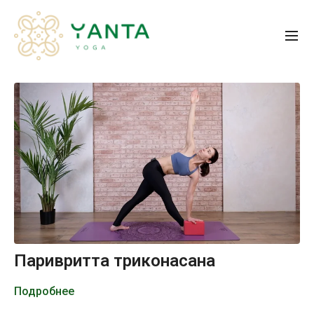
Паривритта триконасана
Подробнее