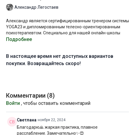
Александр Легостаев
Александр является сертифицированным тренером системы
YOGA23 и дипломированным телесно-ориентированным
психотерапевтом. Специально для нашей онлайн-школы
Александр записал видеоурок, который поможет привести в
Подробнее
порядок свои мысли и эмоции через упражнения гимнастики
йогов, работу с вниманием и психотехники.
В настоящее время нет доступных вариантов
Занятие состоит из 6 коротких динамико-статических сетов
покупки. Возвращайтесь скоро!
с акцентом на ритмике дыхания и переходах между
асанами. При регулярном выполнении практики, например, 1
раз в 3 дня, произойдёт глубокая и мягкая переработка
подавленных эмоций, восстановление ресурсов психики и
закрепление ясного, продуктивного состояния.
Комментарии (
8
)
Войти
, чтобы оставить комментарий
Старайтесь следовать заданному темпоритму и
синхронизировать с ним свои дыхательные циклы, тогда
эффект от практики будет максимальным!
Светлана
ноября 22, 2024
Благодарю🙏 жаркая практика, плавное
Желаю вам приятного погружения!
расслабление. Замечательно✨😍