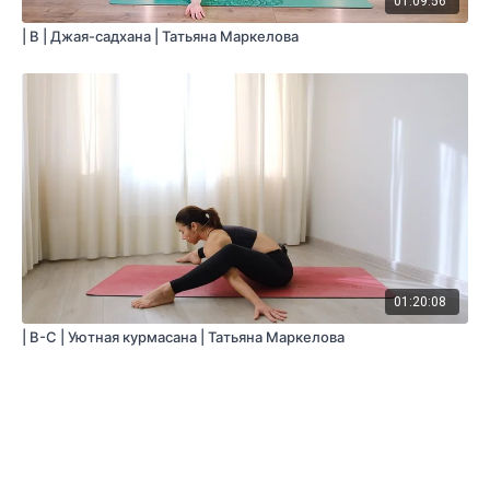
01:09:56
| B | Джая-садхана | Татьяна Маркелова
01:20:08
| B-C | Уютная курмасана | Татьяна Маркелова