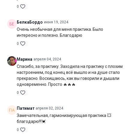
Уровень подготовки:
продвинутый (С)
0
Цель:
проработка всего тела и гармонизация состояния
БелкаБордо
июня 19, 2024
Очень необычная для меня практика. Было
Специфика:
стато-динамическая практика общей
интересно и полезно. Благодарю
направленности
0
Нагрузка:
средняя
Марина
апреля 04, 2024
Оборудование:
может понадобиться блок для йоги
Спасибо, за практику. Заходила на практику с плохим
Продолжительность:
78 мин. (включая шавасану)
настроением, под конец всё вышло и на душе стало
прекрасно. Восхищаюсь, как вы говорили и дышали
одновременно. Просто 🔥🔥🔥
0
Патимат
апреля 02, 2024
Замечательная, гармонизирующая практика 💥
благодарю!!!💓
0