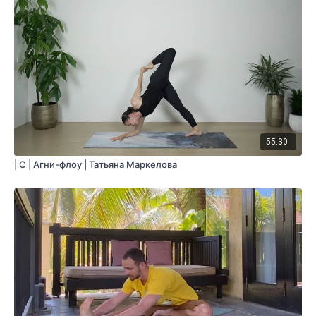
55:30
| C | Агни-флоу | Татьяна Маркелова