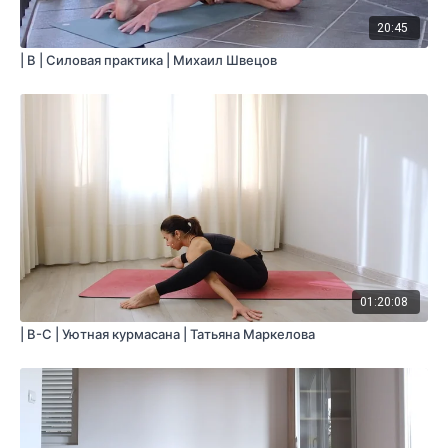
20:45
| B | Силовая практика | Михаил Швецов
01:20:08
| B-C | Уютная курмасана | Татьяна Маркелова