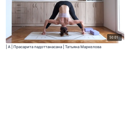
50:01
| А | Прасарита падоттанасана | Татьяна Маркелова