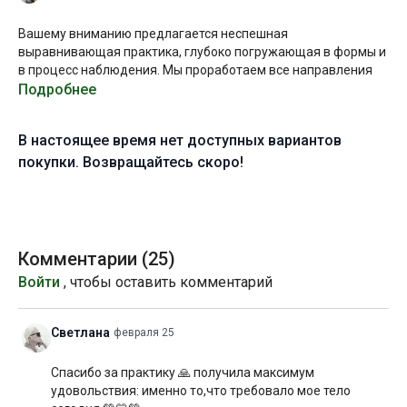
Вашему вниманию предлагается неспешная
выравнивающая практика, глубоко погружающая в формы и
в процесс наблюдения. Мы проработаем все направления
подвижности, по большей степени, в статике. Звучание
Подробнее
метронома и чёткие инструкции Марии позволят лучше
держать фокус на дыхании и глубже уходить в ощущения.
В настоящее время нет доступных вариантов
Цель практики – восстановить внутреннее равновесие
покупки. Возвращайтесь скоро!
после интенсивных тренировок или напряженного дня.
Отсюда название “сама” – равный, гармоничный.
Желаю вам глубокого погружения и приятного
восстановления!
Комментарии (
25
)
Войти
, чтобы оставить комментарий
Уровень подготовки:
средний, выше среднего (B-С)
Цель:
проработка всего тела, восстановление и
Светлана
февраля 25
гармонизация состояния
Спасибо за практику 🙏 получила максимум
Специфика:
статичная практика общей направленности
удовольствия: именно то,что требовало мое тело