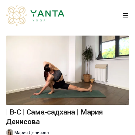
| B-С | Сама-садхана | Мария
Денисова
Мария Денисова