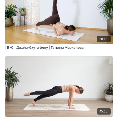
28:18
| B-C | Джала-бхута флоу | Татьяна Маркелова
45:05