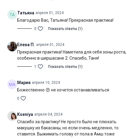
Цель:
освоение стойки на голове и вариаций
Татьяна
апреля 01, 2024
Специфика:
динамическая практика с акцентом укрепление
Благодарю Вас, Татьяна! Прекрасная практика!
мышц кора и плечевого пояса
0
Показать ответы (1)
Нагрузка:
средняя
Елена П.
апреля 01, 2024
Оборудование:
2 блока для йоги
Прекрасная практика! Наметила для себя зоны роста,
Продолжительность:
60 мин. (включая шавасану)
особенно в ширшасане 2. Спасибо, Таня!
1
Показать ответы (1)
Мария
апреля 10, 2024
Божественно 😍 не хочется останавливаться
0
Kseniya
апреля 04, 2024
Спасибо за практику! Не просто было не плюхать
макушку из бакасаны, но если очень медленно, то
ставится. Выжимать голову от пола в Амш тоже