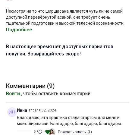
Несмотря на то что ширшасана является чуть ли не самой
доступной перевёрнутой асаной, она требует очень
тщательной подготовки и высокой телесной осознанности,
поскольку является травмоопасной асаной. Пожалуйста,
Подробнее
ознакомьтесь с видео в
методическом пособии
, если вы
только приступаете к освоению этой асаны или не вполне
В настоящее время нет доступных вариантов
уверены в том, насколько корректно вы её освоили.
покупки. Возвращайтесь скоро!
В ходе этой практики я предложу несколько эффективных
подводящих упражнений, которые позволят создать
прочный фундамент для стабильной ширшасаны I и II, а
также предложу выполнить нестандартную модификацию
тем, кто уже освоил эту асану. И классический транзит
Комментарии (
9
)
“ширшасана > пинча” тем, кто готов проверить не только
Войти
, чтобы оставить комментарий
свою ширшасану, но и пинчу на прочность и техническую
точность.
Инна
апреля 02, 2024
Желаю вам продуктивной практики!
Благодарю, эта практика стала стартом для меня и
моих ширшасан. Благодарю, благодарю, благодарю.
Уровень подготовки:
средний (B)
2
Показать ответы (1)