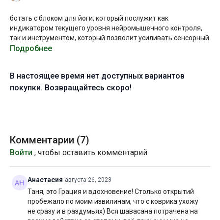
ботать с блоком для йоги, который послужит как
индикатором текущего уровня нейромышечного контроля,
так и инструментом, который позволит усиливать сенсорный
отклик и лучше чувствовать положение отдельных частей
Подробнее
тела в пространстве, т.е. развивать телесную осознанность.
В настоящее время нет доступных вариантов
Занятие длится всего 45 минут, однако вы можете
останавливать видео, чтобы снова выполнить связку, если
покупки. Возвращайтесь скоро!
потеряли блок.
Поскольку вам придется сохранять предельную
концентрацию и контроль, нервная система быстро устанет.
Так что не отчаивайтесь, если некоторые предложенные
Комментарии (
7
)
связки так и не удастся выполнить. Уверена, что если вы
Войти
, чтобы оставить комментарий
продолжите практиковать в ритме Yanta Yoga, через 2-3
месяца вы сможете выполнить все задачи гораздо точнее и
чище.
Анастасия
августа 26, 2023
Таня, это Грация и вдохновение! Столько открытий
Пожалуйста, используйте мягкий блок для йоги. Деревянные
пробежало по моим извилинам, что с коврика ухожу
и пробковые блоки не подойдут для целей этой практики.
не сразу и в раздумьях) Вся шавасана потрачена на