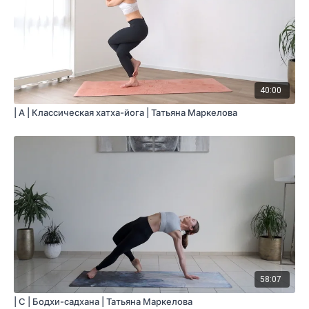
40:00
| A | Классическая хатха-йога | Татьяна Маркелова
58:07
| C | Бодхи-садхана | Татьяна Маркелова