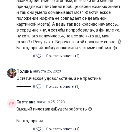
взаимодействие со стопами, всё-таки они мне не
Желаю вам интересной практики!
принадлежат 😂 Левая вообще своей жизнью живет
и так они умело обманывают мозг. Фактическое
Уровень подготовки:
продвинутый (С)
положение нифига не совпадает с идеальной
картинкой мозга). А ведь так все красиво началось…
Цель:
улучшение координации и развитие ловкости
в середине «ну, я хотябы попробовала», в финале «о,
ну хоть это получилось», но все же «кто вы, мои
Специфика:
динамическая практика с акцентом на развитие
стопы?» Результат: Вернусь к этой практике снова. 👌
нейромышечного контроля
Благодарю 🙏пойду знакомиться с ними поближе)»
Нагрузка:
высокая
0
Показать ответы (2)
Оборудование:
1 мягкий блок для йоги (внимание!
Полина
августа 25, 2023
деревянные и пробковые блоки не подойдут для целей этой
Эстетическое удовольствие, а не практика!
практики).
0
Показать ответы (1)
Продолжительность:
45 мин. (включая шавасану)
Светлана
августа 25, 2023
Высший пилотаж 👍Будем работать 😅
Благодарю 🙏
0
Показать ответы (1)