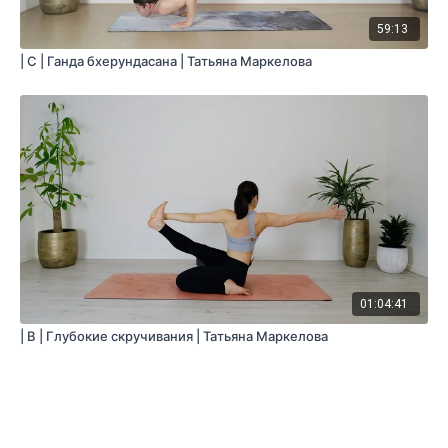
59:13
| С | Ганда бхерундасана | Татьяна Маркелова
01:04:41
| B | Глубокие скручивания | Татьяна Маркелова