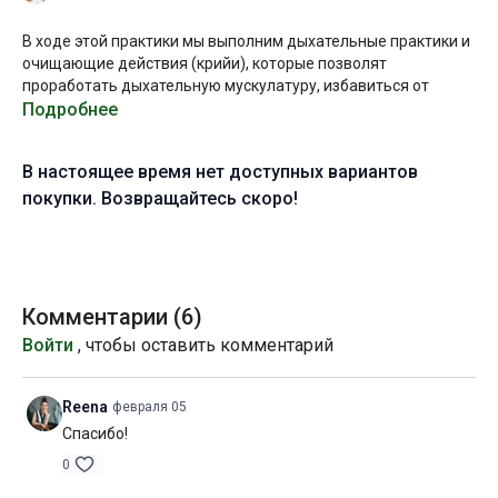
В ходе этой практики мы выполним дыхательные практики и
очищающие действия (крийи), которые позволят
проработать дыхательную мускулатуру, избавиться от
напряжения и ощущения скованности в теле, успокоить ум и
Подробнее
прийти к точке внутреннего равновесия 0:0.
В настоящее время нет доступных вариантов
В конце практики я проведу вас через переживание разных
состояний (движение и неподвижность, пульсация и покой,
покупки. Возвращайтесь скоро!
тепло и холод), чтобы в конечном итоге синтезировать их в
единое неразделимое целое. Вы можете закончить занятие
самостоятельной практикой созерцания и медитации, если
захотите укорениться в наработанном состоянии.
Комментарии (
6
)
Желаю вам приятного погружения и достижения состояния
Войти
, чтобы оставить комментарий
йоги – состояния целостности и внутреннего равновесия.
Уровень подготовки:
продвинутый (С)
Reena
февраля 05
Спасибо!
Цель:
гармонизация психофизического состояния
0
Специфика:
пранаяма и медитация