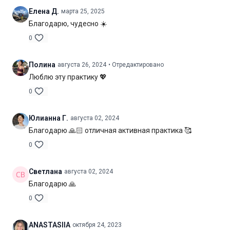
Елена Д.
марта 25, 2025
Нагрузка:
низкая
Благодарю, чудесно ☀️
Оборудование:
не потребуется
0
Продолжительность:
28 мин. (без шавасаны)
Полина
августа 26, 2024
• Отредактировано
Люблю эту практику 💖
0
Юлианна Г.
августа 02, 2024
Благодарю 🙏🏻 отличная активная практика 🥰
0
Светлана
августа 02, 2024
Благодарю 🙏
0
ANASTASIIA
октября 24, 2023