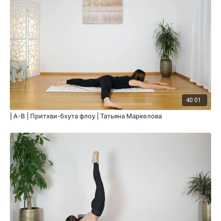
40:01
| A-B | Притхви-бхута флоу | Татьяна Маркелова