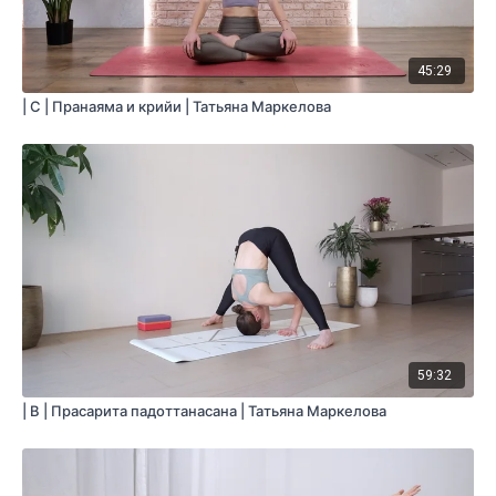
45:29
| C | Пранаяма и крийи | Татьяна Маркелова
59:32
| B | Прасарита падоттанасана | Татьяна Маркелова