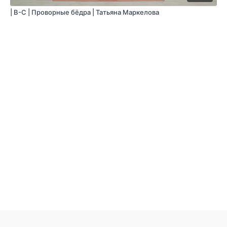
| В-С | Проворные бёдра | Татьяна Маркелова