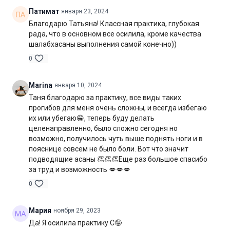
Патимат
января 23, 2024
Цель:
освоение и углубление позы саранчи
Благодарю Татьяна! Классная практика, глубокая.
рада, что в основном все осилила, кроме качества
Специфика:
стато-динамическая практика с акцентом на
шалабхасаны выполнения самой конечно))
укрепление мышц-разгибателей спины и мышц бёдер
0
Нагрузка:
средняя
Marina
января 10, 2024
Оборудование:
2 блока для йоги
Таня благодарю за практику, все виды таких
Продолжительность:
55 мин. (включая шавасану)
прогибов для меня очень сложны, и всегда избегаю
их или убегаю😁, теперь буду делать
целенаправленно, было сложно сегодня но
возможно, получилось чуть выше поднять ноги и в
пояснице совсем не было боли. Вот что значит
подводящие асаны 👏👏👏Еще раз большое спасибо
за труд и возможность 💋💋💋
0
Мария
ноября 29, 2023
Да! Я осилила практику С🤪