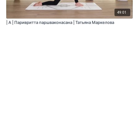
49:01
| A | Паривритта паршваконасана | Татьяна Маркелова