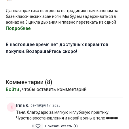
Данная практика построена по традиционным канонам на
базе классических асан йоги. Мы будем задерживаться в
асанах на 3 цикла дыхания и плавно перетекать из одной
формы в другую.
Подробнее
В составе этой практики нет сложных связок и вызовов,
В настоящее время нет доступных вариантов
поэтому вы можете смело приступать к ней, даже если вы
только присоединились к программе. Если вы хотите
покупки. Возвращайтесь скоро!
углубить понимание работы в асанах, не забывайте, что у
нас есть
методическое пособие >>
Желаю вам приятного погружения!
Комментарии (
8
)
Уровень подготовки:
начальный (A)
Войти
, чтобы оставить комментарий
Цель:
проработка всего тела и гармонизация состояния
Irina K.
сентября 17, 2025
Специфика:
стато-динамическая практика общей
Таня, благодарю за мягкую и глубокую практику.
направленности
Чувство восстановления и новой волны в теле ❤️❤️❤️
Нагрузка:
средняя
0
Показать ответы (1)