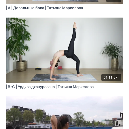
| A | Довольные бока | Татьяна Маркелова
01:11:07
| B-C | Урдхва дханурасана | Татьяна Маркелова