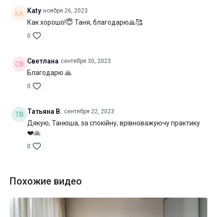
Katy
ноября 26, 2023
Специфика:
стато-динамическая практика общей
Как хорошо!😇 Таня, благодарю🙏🥰
направленности
0
Нагрузка:
умеренная
Светлана
сентября 30, 2023
Оборудование:
может понадобиться блок для йоги
Благодарю 🙏
Продолжительность:
59 мин. (включая шавасану)
0
Татьяна В.
сентября 22, 2023
Дякую, Танюша, за спокійну, врівноважуючу практику
❤️🙏
0
Похожие видео