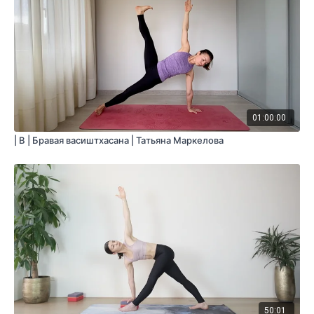
01:00:00
| B | Бравая васиштхасана | Татьяна Маркелова
50:01