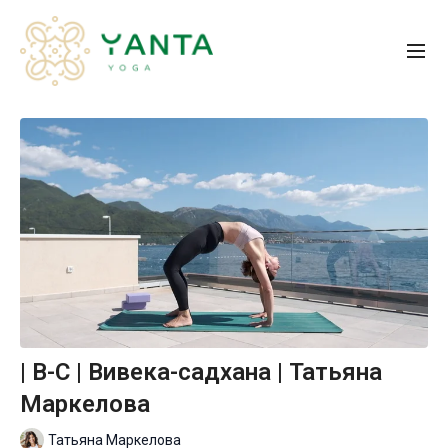
| B-С | Вивека-садхана | Татьяна
Маркелова
Татьяна Маркелова