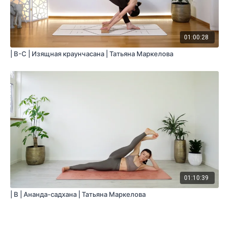
01:00:28
| B-C | Изящная краунчасана | Татьяна Маркелова
01:10:39
| B | Ананда-садхана | Татьяна Маркелова