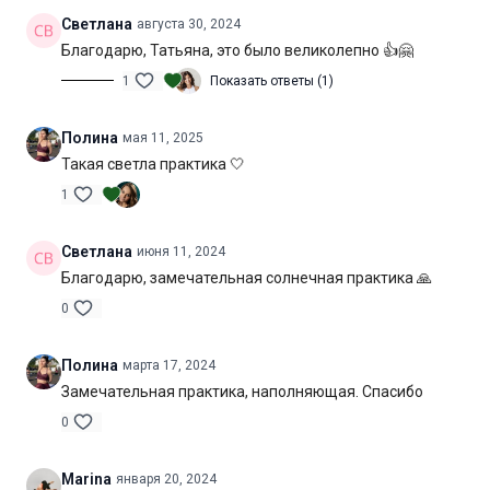
очень точно выразил суть духовной практики различения. И
Светлана
августа 30, 2024
пусть она станет лейтмотивом этой садханы и вашей опорой
Благодарю, Татьяна, это было великолепно 👍🤗
в трудные времена.
1
Показать ответы (1)
Желаю вам приятной практики и состояния глубокого покоя
и равновесия после шавасаны!
Полина
мая 11, 2025
Уровень подготовки:
средний, выше среднего (B-С)
Такая светла практика 🤍
1
Цель:
проработка всего тела и гармонизация состояния
Специфика:
стато-динамическая практика общей
Светлана
июня 11, 2024
направленности
Благодарю, замечательная солнечная практика 🙏
0
Нагрузка:
средняя
Оборудование:
может понадобиться блок для йоги
Полина
марта 17, 2024
Замечательная практика, наполняющая. Спасибо
Продолжительность:
70 мин. (включая шавасану)
0
Marina
января 20, 2024