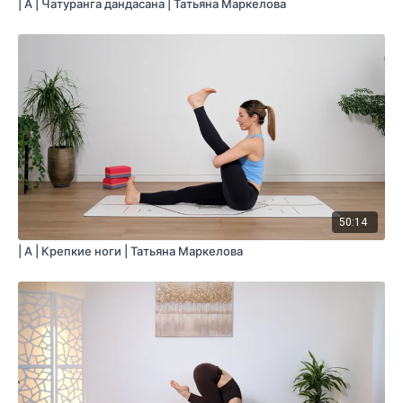
| A | Чатуранга дандасана | Татьяна Маркелова
50:14
| A | Крепкие ноги | Татьяна Маркелова