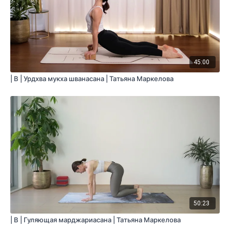
45:00
| B | Урдхва мукха шванасана | Татьяна Маркелова
50:23
| B | Гуляющая марджариасана | Татьяна Маркелова