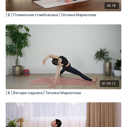
56:18
| B | Пламенная стамбхасана | Татьяна Маркелова
01:09:12
| B | Вичара-садхана | Татьяна Маркелова