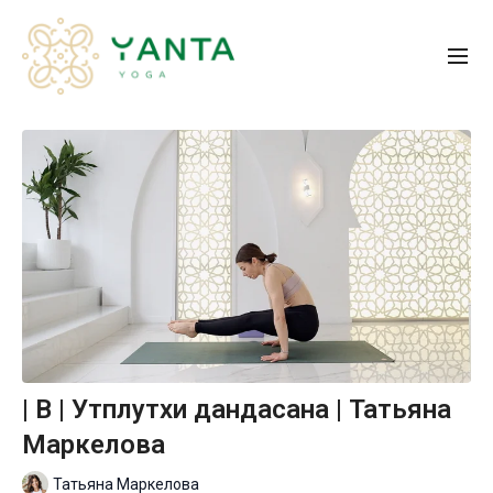
| B | Утплутхи дандасана | Татьяна
Маркелова
Татьяна Маркелова