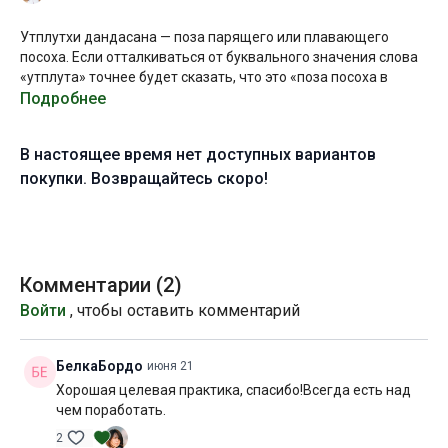
Утплутхи дандасана — поза парящего или плавающего
посоха. Если отталкиваться от буквального значения слова
«утплута» точнее будет сказать, что это «поза посоха в
прыжке»:
Подробнее
उत्प्लुत utpluta [утплута] — внезапно подпрыгнувший,
В настоящее время нет доступных вариантов
выпрыгнувший
покупки. Возвращайтесь скоро!
Однако, поднять ноги над полом в этой форме за счет
прыжка не получится. Если же научиться округлять спину в
этом положении, выполнять активное сгибание в ТБС,
подтягивая бедра к животу и отжиматься от пола руками,
сопротивляясь силе тяжести, баланс будет найден. При
Комментарии (
2
)
условии слаженной работы сразу нескольких групп мышц:
Войти
, чтобы оставить комментарий
мышц пресса, мышц-сгибателей бедер, мышц спины и
плечевого пояса.
БелкаБордо
июня 21
Задача непростая: формирование этого двигательного
Хорошая целевая практика, спасибо!Всегда есть над
навыка требует развития силы и многократных повторов.
чем поработать.
Если пока у вас не получается поднимать пятки от пола в
этой асане, вам просто еще нужно время на становление
2