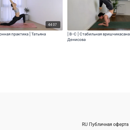
44:07
ионная практика | Татьяна
| B-C | Стабильная вришчикасана
Денисова
RU Публичная оферта