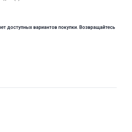
ихофизического состояния
нет доступных вариантов покупки. Возвращайтесь
ебуется
0 мин. (без шавасаны)