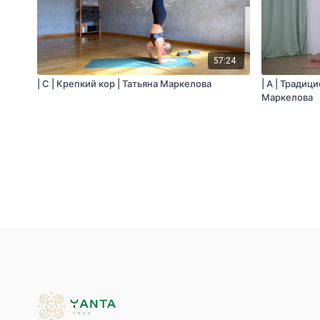
57:24
| С | Крепкий кор | Татьяна Маркелова
| A | Традиц
Маркелова