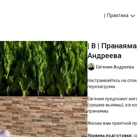
| Практика
| B | Пранаям
Андреева
Евгения Андреева
Настраивайтесь на спок
перезагрузки.
Евгения предложит мяг
(сукшма-вьяямы), а в к
пранаямы.
Желаю вам приятной пр
Уровень подготовки:
с