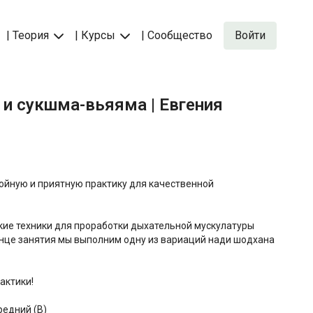
| Теория
| Курсы
| Сообщество
Войти
а и сукшма-вьяяма | Евгения
ойную и приятную практику для качественной
кие техники для проработки дыхательной мускулатуры
онце занятия мы выполним одну из вариаций нади шодхана
актики!
редний (B)