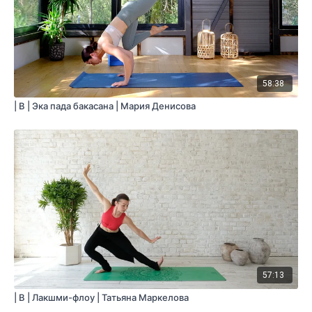
58:38
| B | Эка пада бакасана | Мария Денисова
57:13
| B | Лакшми-флоу | Татьяна Маркелова