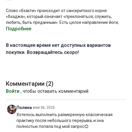
Слово «бхакти» происходит от санскритского корня
«бхаджа», который означает «преклоняться, служить,
любить, быть преданным». Есть целое направление йоги,
которое так и называется:
Подробнее
бхакти-йога
. Это путь любви и
самоотречения во имя почитаемого божества, гуру или
иного объекта поклонения.
В настоящее время нет доступных вариантов
Практикующий бхакти-йогу утрачивает эго и ощущение
покупки. Возвращайтесь скоро!
собственной индивидуальности и обособленности,
растворяясь в том, что вызывает у него сильные чувства. А
когда вся энергия человека фокусируется в одном
направлении, его ум становится более сконцентрированным
и восприимчивым, и ему открывается прямой путь к
Комментарии (
2
)
высшему осознанию, или просветлению.
Войти
, чтобы оставить комментарий
Цель бхакти-йоги состоит в том, чтобы отвлечь человека от
отождествления с маленьким «я», т.е. с умом, заключенным
Полина
мая 06, 2025
в телесную оболочку. Считается, что в слиянии с объектом
Хотелось выполнить размеренную классическая
божественного поклонения человек может избавиться от
практику после небольшого перерыва, и она
личных прихотей и внутренних конфликтов, которые, как
полностью попала под мой запрос😊
правило, сковывают и сильно ограничивают осознание.