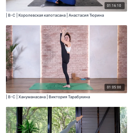
01:16:10
Цель:
проработка всего тела и гармонизация состояния
| B-С | Королевская капотасана | Анастасия Тюрина
Специфика:
стато-динамическая практика общей
направленности
Нагрузка:
средняя
Оборудование:
не потребуется
Продолжительность:
65 мин. (включая шавасану)
01:05:00
| B-С | Хануманасана | Виктория Тарабукина