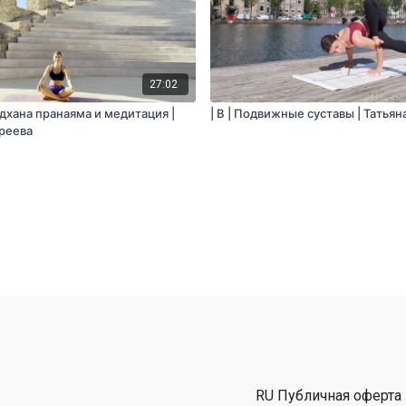
27:02
одхана пранаяма и медитация |
| B | Подвижные суставы | Татья
реева
RU Публичная оферта