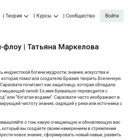
| Теория
| Курсы
| Сообщество
Войти
ти-флоу | Татьяна Маркелова
ь индуистской богини мудрости, знания, искусства и
 которая помогала создателю Брахме творить Вселенную.
 Сарасвати почитают как защитницу, которая обладала
очищающей силой. Её имя буквально переводится с
вод” или “богатая водами”. Сарасвати часто изображают в
ирующей чистоту знания, сидящей у реки или источника с
азмышляйте о том, какую очищающую и обновляющую вас
, который вы создаёте своим намерением в стремлении
обрести новое знание, сформировать новый навык, развить