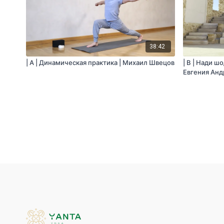
38:42
| A | Динамическая практика | Михаил Швецов
| B | Нади ш
Евгения Анд