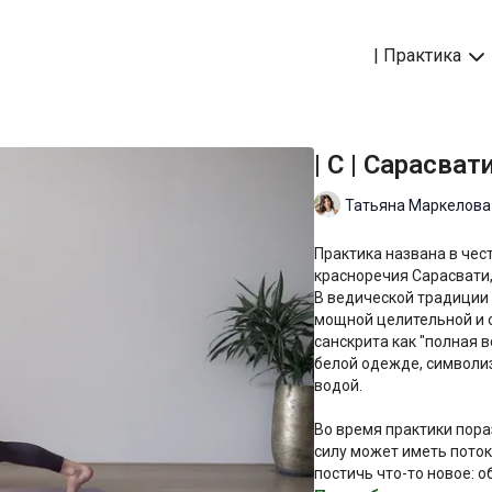
| Практика
| C | Сарасва
Татьяна Маркелова
Практика названа в чест
красноречия Сарасвати,
В ведической традиции
мощной целительной и 
санскрита как "полная 
белой одежде, символиз
водой.
Во время практики пор
силу может иметь поток
постичь что-то новое: 