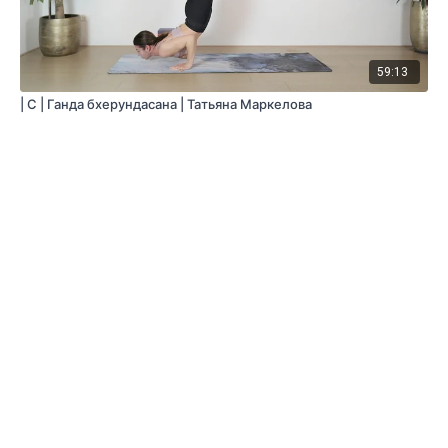
59:13
| С | Ганда бхерундасана | Татьяна Маркелова