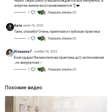
через такую работу высвобождается всё ненужное, а
Уровень подготовки:
средний, выше среднего (B-С)
энергия жизни восстанавливается 👌❤️
Цель:
освоение и углубление продольного шпагата
1
Показать ответы (1)
Специфика:
стато-динамическая практика с акцентом на
Катя
июля 25, 2025
увеличение подвижности тазобедренных суставов
Таня, спасибо! Очень приятная и глубокая практика
Нагрузка:
средняя
1
Показать ответы (1)
Оборудование:
блоки для йоги, теннисный или массажный
Юлианна Г.
ноября 08, 2023
мяч, носок или что-то ещё для скольжения по полу
(например, тряпка из микрофибры).
Благодарю! Великолепная практика 🙏🏻 интенсивная
, но аккуратная ✅
Продолжительность:
66 мин. (включая шавасану)
1
Показать ответы (1)
Похожие видео