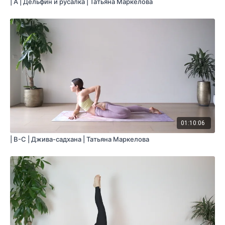
| A | Дельфин и русалка | Татьяна Маркелова
01:10:06
| B-C | Джива-садхана | Татьяна Маркелова