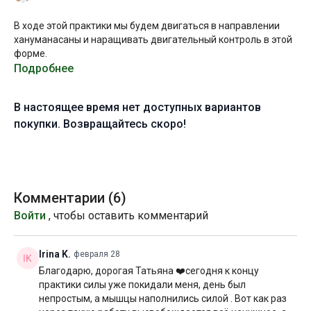
В ходе этой практики мы будем двигаться в направлении
хануманасаны и наращивать двигательный контроль в этой
форме.
Подробнее
Если вы хотите эффективно и безопасно развивать
функциональную гибкость, важно чтобы ваши движения
В настоящее время нет доступных вариантов
были обратимыми, т.е. в глубоких асанах йоги следует
доходить до той точки, из которой вы всё ещё можете
покупки. Возвращайтесь скоро!
вернуться в исходное положение по тому же маршруту, что
и пришли в неё. Проще говоря, ваш честный и безопасный
шпагат — это такая форма, из которой вы можете собраться
одним движением.
Комментарии (
6
)
И даже если предельная форма вам пока не доступна и/или
Войти
, чтобы оставить комментарий
вы к ней не стремитесь, корректная работа в направлении
шпагата будет улучшать подвижность суставов, повышать
мышечный тонус и эластичность соединительной ткани. Так
Irina K.
февраля 28
что работать в этом направлении однозначно имеет смысл!
Благодарю, дорогая Татьяна ❤️сегодня к концу
практики силы уже покидали меня, день был
Желаю вам продуктивной практики!
непростым, а мышцы наполнились силой . Вот как раз