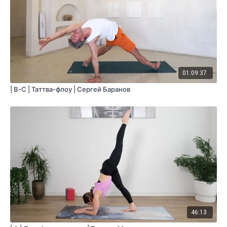
01:09:37
| B-C | Таттва-флоу | Сергей Баранов
46:13