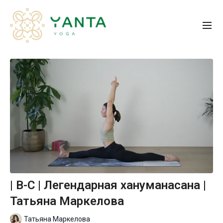
| B-С | Легендарная хануманасана |
Татьяна Маркелова
Татьяна Маркелова