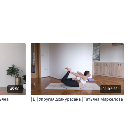
45:50
01:02:28
тьяна
| B | Упругая дханурасана | Татьяна Маркелова