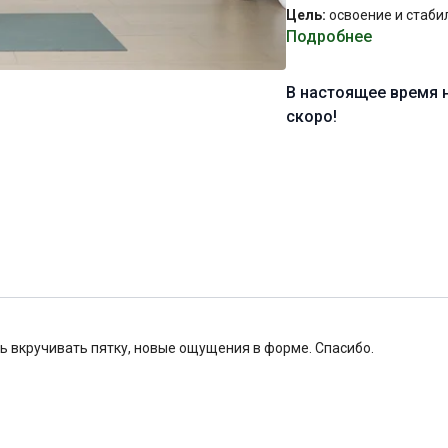
Цель:
освоение и стаби
Подробнее
Специфика:
стато-дина
тазобедренных суставо
В настоящее время 
Нагрузка:
скоро!
средняя
Оборудование:
блок для
Продолжительность:
6
ь вкручивать пятку, новые ощущения в форме. Спасибо.