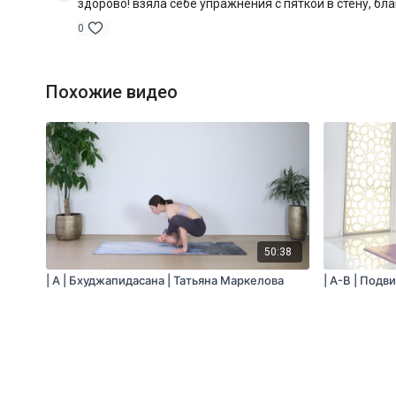
здорово! взяла себе упражнения с пяткой в стену, бл
0
Похожие видео
50:38
| A | Бхуджапидасана | Татьяна Маркелова
| A-B | Под