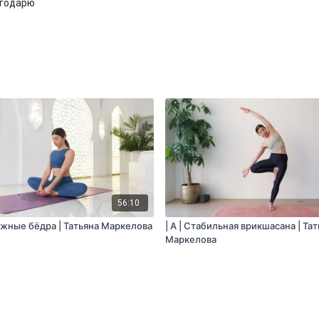
агодарю
56:10
вижные бёдра | Татьяна Маркелова
| A | Стабильная врикшасана | Та
Маркелова