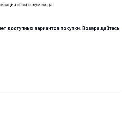
лизация позы полумесяца
мическая практика с акцентом на улучшение подвижности
в, укрепление мышц спины и бёдер
нет доступных вариантов покупки. Возвращайтесь
 йоги, стена
0 мин. (включая шавасану)