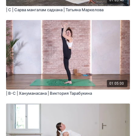
01:05:40
| C | Сарва мангалам садхана | Татьяна Маркелова
01:05:00
| B-С | Хануманасана | Виктория Тарабукина