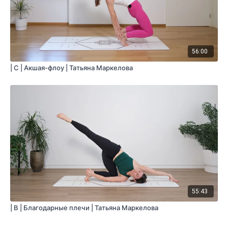
56:00
| С | Акшая-флоу | Татьяна Маркелова
55:43
| B | Благодарные плечи | Татьяна Маркелова