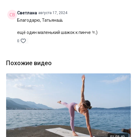
Специфика:
стато-динамическая практика с акцентом на
раскрытие грудного отдела
Светлана
августа 17, 2024
Благодарю, Татьяна🙏
Нагрузка:
средняя
ещё один маленький шажок к пинче 🏃)
Оборудование:
могут понадобиться блоки для йоги
0
Продолжительность:
65 мин. (включая шавасану)
Похожие видео