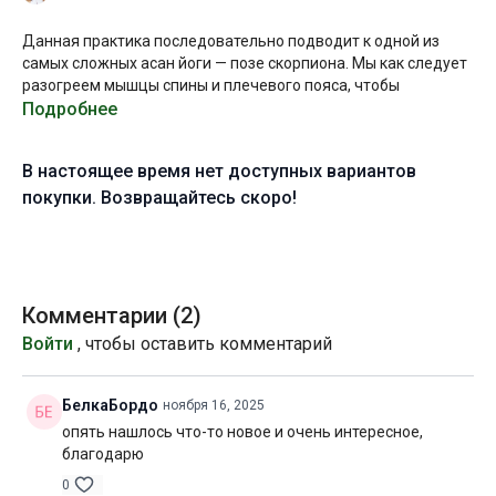
Данная практика последовательно подводит к одной из
самых сложных асан йоги — позе скорпиона. Мы как следует
разогреем мышцы спины и плечевого пояса, чтобы
подготовиться к выполнению этой глубокой формы.
Подробнее
Пожалуйста, выполняйте эту асану только в том случае, если
В настоящее время нет доступных вариантов
вы можете хорошо контролировать поясницу в глубоком
прогибе и можете выполнять ровную стойку на руках или на
покупки. Возвращайтесь скоро!
предплечьях.
Собственно, отстройка вришчикасаны будет рассмотрена в
конце занятия, основная часть практики — это подводящие
асаны и упражнения, которые позволят эффективно
Комментарии (
2
)
проработать все целевые зоны.
Войти
, чтобы оставить комментарий
Желаю вам продуктивной практики!
БелкаБордо
ноября 16, 2025
Уровень подготовки:
выше среднего (C)
опять нашлось что-то новое и очень интересное,
благодарю
Цель:
освоение позы скорпиона
0