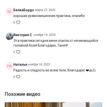
улыбку с первых минут занятия и до конца шавасаны.
БелкаБордо
марта 27, 2025
Желаю вам приятной практики!
хорошая уравновешенная практика, спасибо
Уровень подготовки:
средний (B)
0
Цель:
проработка всего тела и гармонизация состояния
Виктория С.
ноября 19, 2023
Специфика:
стато-динамическая практика общей
Эта практика сегодня меня спасла от начинающейся
направленностия
головной боли! Благодарю, Таня🌹
0
Нагрузка:
средняя
Оборудование:
не потребуется
Наталья
ноября 18, 2023
Радость и сладость во всем теле, благодарю ❤️🙏🏻
Продолжительность:
70 мин. (включая шавасану)
0
Похожие видео