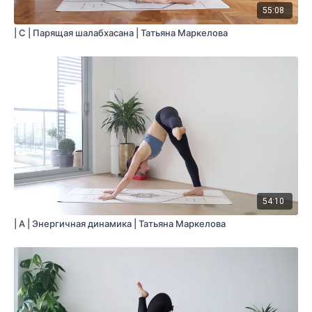
55:08
| С | Парящая шалабхасана | Татьяна Маркелова
54:10
| A | Энергичная динамика | Татьяна Маркелова