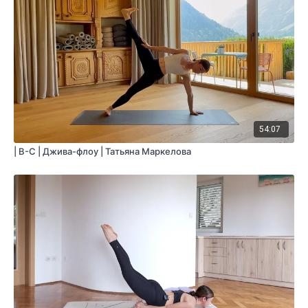
54:07
| B-C | Джива-флоу | Татьяна Маркелова