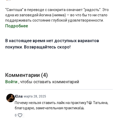
“Сантоша” в переводе с санскрита означает “радость”. Это
одна из заповедей йогина (нияма) — во что бы то ни стало
поддерживать состояние глубокой удовлетворенности.
Подробнее
Конечно, в жизни приходится иметь дело с разными
обстоятельствами и переживать разные эмоции, однако
В настоящее время нет доступных вариантов
состояние жизнерадостности должно стать доминирующей
константой.
покупки. Возвращайтесь скоро!
Чтобы испытывать состояние тихой радости, не нужен
повод. Вы можете трансформировать свое состояние
изнутри, силой собственного намерения.
Комментарии (
4
)
Попробуйте сегодня целенаправленно поддерживать
Войти
, чтобы оставить комментарий
состояние сантоши на протяжении всей практики. Мы
выполним несложную последовательность классических
асан хатха-йоги без каких-то необычных упражнений и
Юля
марта 28, 2025
элементов.
Почему нельзя ставить лайк на практику?😀 Татьяна,
благодарю, замечательная практика!🙏
Сосредоточьте своё внимание на внутренних переживаниях
и насладитесь этой практикой сполна, сохраняя внутреннюю
0