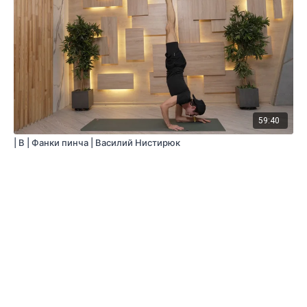
59:40
| B | Фанки пинча | Василий Нистирюк