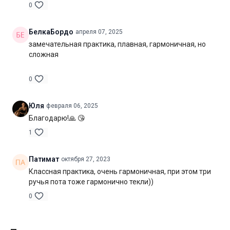
0
Нагрузка:
средняя
БелкаБордо
апреля 07, 2025
Оборудование:
не потребуется
замечательная практика, плавная, гармоничная, но
сложная
Продолжительность:
70 мин. (включая шавасану)
0
Юля
февраля 06, 2025
Благодарю!🙏 😘
1
Патимат
октября 27, 2023
Классная практика, очень гармоничная, при этом три
ручья пота тоже гармонично текли))
0