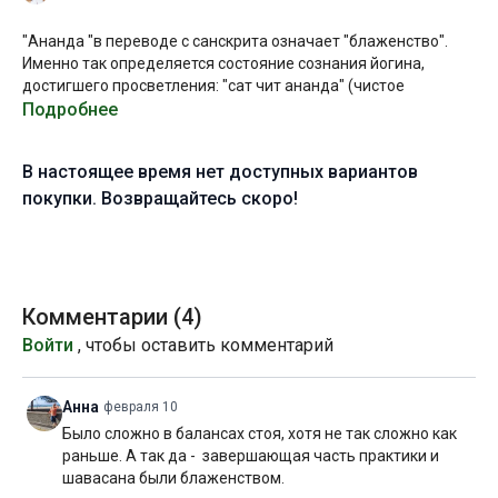
"Ананда "в переводе с санскрита означает "блаженство".
Именно так определяется состояние сознания йогина,
достигшего просветления: "сат чит ананда" (чистое
блаженство сознания).
Подробнее
Практика сопровождается расслабляющей музыкой, однако
В настоящее время нет доступных вариантов
сама последовательность асан потребует от вас высокой
собранности. Умение отпускать ментальное и телесное
покупки. Возвращайтесь скоро!
напряжение и в то же время сохранять предельную
концентрацию — главное условие для инициации
медитативного состояния.
И пусть оно станет ключом к этой практике и одновременно
Комментарии (
4
)
её результатом!
Войти
, чтобы оставить комментарий
Уровень подготовки:
средний (B)
Анна
февраля 10
Цель:
проработка всего тела и гармонизация состояния
Было сложно в балансах стоя, хотя не так сложно как
раньше. А так да - завершающая часть практики и
Специфика:
стато-динамическая практика общей
шавасана были блаженством.
направленности