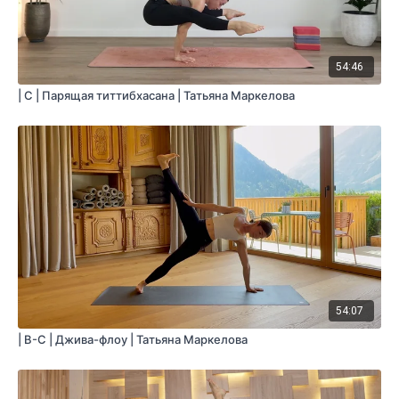
54:46
| С | Парящая титтибхасана | Татьяна Маркелова
54:07
| B-C | Джива-флоу | Татьяна Маркелова