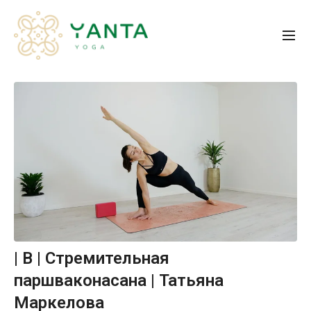
| B | Стремительная
паршваконасана | Татьяна
Маркелова