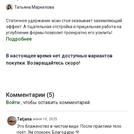
Татьяна Маркелова
Статичное удержание асан стоя оказывает заземляющий
эффект. А тщательная отстройка и прицельная работа на
углубление формы позволит троекратно его усилить!
Подробнее
В ходе практики мы выполним разминку для позвоночника,
прицельно поработаем с тазобедренными суставами с
В настоящее время нет доступных вариантов
акцентом на отведение и наружную ротацию бедра, а в
конце разберем отстройку уттхита паршваконасаны.
покупки. Возвращайтесь скоро!
Несмотря на то что это базовая асана хатха-йоги, данная
практика ориентирована на средний уровень подготовки,
поскольку мы будем разбирать много деталей и выполнять
достаточно глубокие формы.
Комментарии (
5
)
Войти
, чтобы оставить комментарий
Желаю всем приятной практики!
Уровень подготовки:
средний (B)
Tatjana
июня 10, 2025
Это блаженство в чистом виде. После практики тело
Цель:
отстройка и углубление уттхита паршваконасаны.
поёт. Ум спокоен. Благодарю 💚