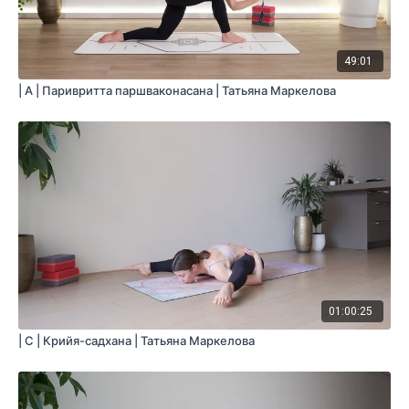
49:01
| A | Паривритта паршваконасана | Татьяна Маркелова
01:00:25
| C | Крийя-садхана | Татьяна Маркелова