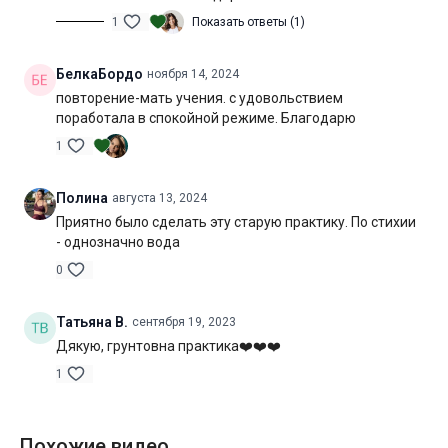
Специфика:
статичная практика с акцентом на вытяжение
1
Показать ответы (1)
латеральных линий тела
БелкаБордо
ноября 14, 2024
Нагрузка:
средняя
повторение-мать учения. с удовольствием
поработала в спокойной режиме. Благодарю
Оборудование:
может понадобиться блок для йоги
1
Продолжительность:
60 мин. (включая шавасану)
Полина
августа 13, 2024
Приятно было сделать эту старую практику. По стихии
- однозначно вода
0
Татьяна В.
сентября 19, 2023
Дякую, грунтовна практика❤️❤️❤️
1
Похожие видео