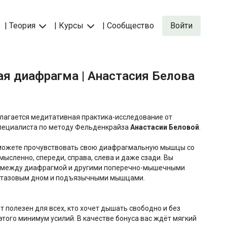
| Теория
| Курсы
| Сообщество
Войти
ая диафрагма | Анастасия Белова
агается медитативная практика-исследование от
специалиста по методу Фельденкрайза
Анастасии Беловой
.
 сможете прочувствовать свою диафрагмальную мышцы со
 мысленно, спереди, справа, слева и даже сзади. Вы
ь между диафрагмой и другими поперечно-мышечными
, тазовым дном и подъязычными мышцами.
 полезен для всех, кто хочет дышать свободно и без
этого минимум усилий. В качестве бонуса вас ждёт мягкий