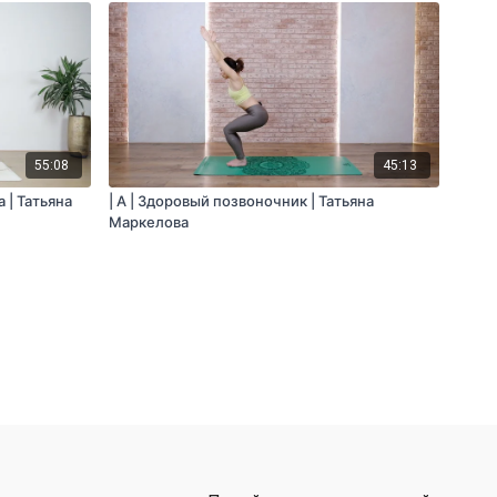
55:08
45:13
 | Татьяна
| A | Здоровый позвоночник | Татьяна
Маркелова