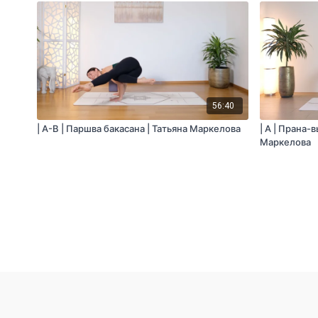
56:40
| A-B | Паршва бакасана | Татьяна Маркелова
| A | Прана-
Маркелова