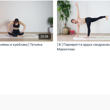
20:58
вьяямы и кумбхака | Татьяна
| B | Паривритта ардха чандрасана
Маркелова