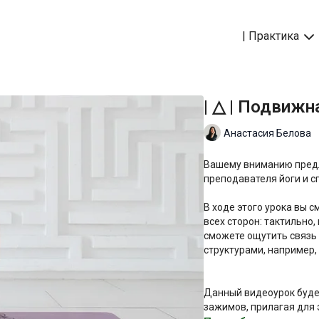
| Практика
| △ | Подвижн
Анастасия Белова
Вашему вниманию предл
преподавателя йоги и 
В ходе этого урока вы
всех сторон: тактильно,
сможете ощутить связ
структурами, например
Данный видеоурок будет
зажимов, прилагая для 