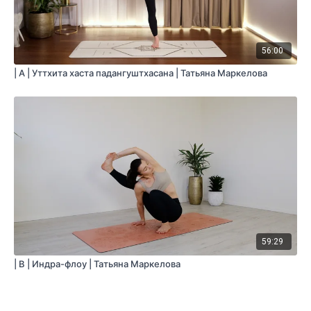
56:00
| A | Уттхита хаста падангуштхасана | Татьяна Маркелова
59:29
| B | Индра-флоу | Татьяна Маркелова