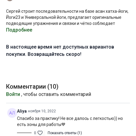
Сергей строит последовательности на базе асан хатха-йоги,
Йоги23 и Универсальной йоги, предлагает оригинальные
подводящие упражнения и связки и чётко соблюдает
ритмический рисунок с помощью метронома. Во время
Подробнее
занятий особый акцент ставит на работе с вниманием и
волей.
В настоящее время нет доступных вариантов
В рамках этого занятия вы последовательно проработаете
покупки. Возвращайтесь скоро!
всё тело, попробуете интересные связки из балансов на
руках и углубите работу в асанах.
Желаю вам приятного погружения!
Комментарии (
10
)
Уровень подготовки:
продвинутый (С)
Войти
, чтобы оставить комментарий
Цель:
проработка всего тела и гармонизация состояния
Aliya
ноября 10, 2022
Специфика:
стато-динамическая практика общей
Спасибо за практику! Не все далось с легкостью)) но
направленности
есть зоны для работы💙
Нагрузка:
средняя
0
Показать ответы (1)