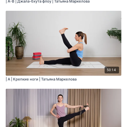
| A-B | Джала-бхута флоу | Татьяна Маркелова
50:14
| A | Крепкие ноги | Татьяна Маркелова