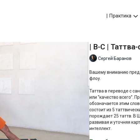
| Практика
| B-C | Таттва
Сергей Баранов
Вашему вниманию предл
флоу.
Таттва в переводе с сан
или “качество всего”. 
обозначается этим слов
состоит из 5 таттвичес
порождает 25 таттв. В 
развивая и уточняя кар
интеллект.