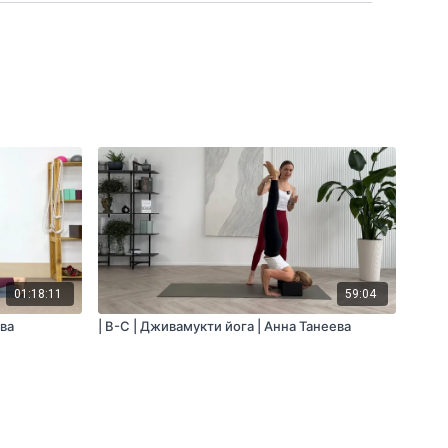
01:18:11
59:04
ева
| B-C | Дживамукти йога | Анна Танеева