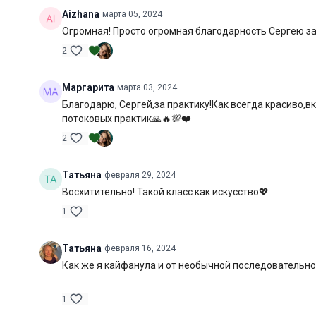
Aizhana
марта 05, 2024
Огромная! Просто огромная благодарность Сергею за 
2
Маргарита
марта 03, 2024
Благодарю, Сергей,за практику!Как всегда красиво,
потоковых практик🙏🔥💯❤️
2
Татьяна
февраля 29, 2024
Восхитительно! Такой класс как искусство💖
1
Татьяна
февраля 16, 2024
Как же я кайфанула и от необычной последовательнос
1