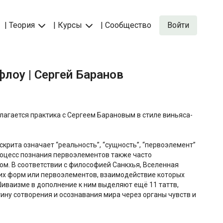
| Теория
| Курсы
| Сообщество
Войти
-флоу | Сергей Баранов
агается практика с Сергеем Барановым в стиле виньяса-
скрита означает “реальность”, “сущность”, “первоэлемент”
Процесс познания первоэлементов также часто
ом. В соответствии с философией Санкхья, Вселенная
ких форм или первоэлементов, взаимодействие которых
Шиваизме в дополнение к ним выделяют ещё 11 таттв,
тину сотворения и осознавания мира через органы чувств и