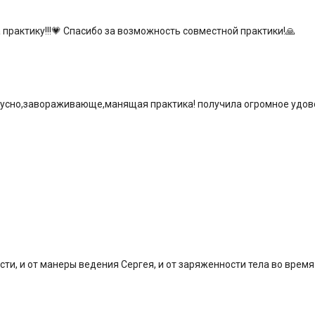
практику!!!💗 Спасибо за возможность совместной практики!🙏
вкусно,завораживающе,манящая практика! получила огромное удов
ти, и от манеры ведения Сергея, и от заряженности тела во время