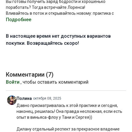
Вы готовы получить заряд бодрости и хорошенько
поработать? Тогда встречайте Лоренса!
Вливайтесь в поток и открывайтесь новому: практика с
Лоренсом - это всегда вызов! Его подход может вызывать
Подробнее
восторг, приводить в эйфорию, а может раздражать, злить и
надоедать... но равнодушным он вас точно не оставит :)
Продолжительность:
85 минут (включая шавасану 10
В настоящее время нет доступных вариантов
минут).
Уровень подготовки:
покупки. Возвращайтесь скоро!
любой.
Комментарии (
7
)
Войти
, чтобы оставить комментарий
Полина
октября 08, 2025
Давно присматривалась к этой практике и сегодня,
наконец, решилась! Она правда несложная, если есть
опыт в виньяса-флоу у Тани и Сергея))
Дилану отдельный респект за прекрасное владение