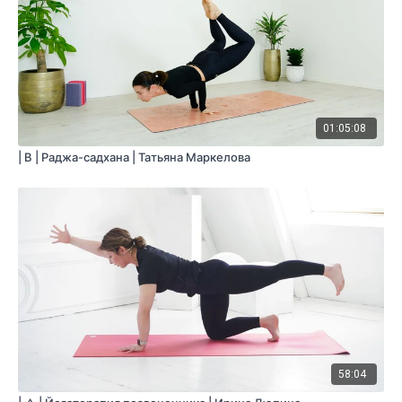
01:05:08
| B | Раджа-садхана | Татьяна Маркелова
58:04