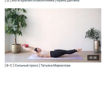
| △ | Йогатерапия позвоночника | Ирина Дюпина
49:38
| B-С | Сильный пресс | Татьяна Маркелова