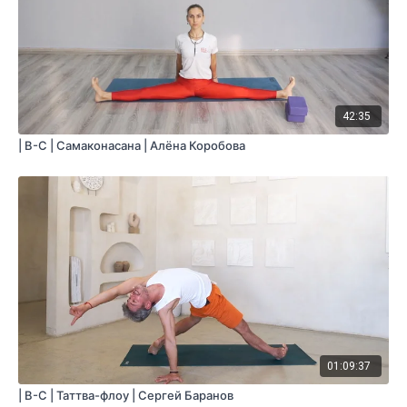
42:35
| B-С | Самаконасана | Алёна Коробова
01:09:37
| B-C | Таттва-флоу | Сергей Баранов