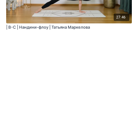
27:46
| B-C | Нандини-флоу | Татьяна Маркелова