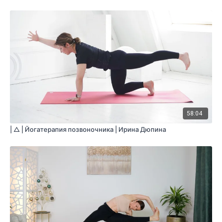
58:04
| △ | Йогатерапия позвоночника | Ирина Дюпина