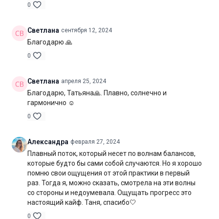
посвященные Дурге, зарядят энергией на новые свершения.
0
Желаю всем приятной практики!
Светлана
сентября 12, 2024
Благодарю 🙏
Уровень подготовки:
средний, выше среднего (B-С)
0
Цель:
проработка всего тела в движении
Светлана
апреля 25, 2024
Специфика:
динамичная практика общей направленности
Благодарю, Татьяна🙏. Плавно, солнечно и
Нагрузка:
средняя
гармонично ☺
0
Оборудование:
не потребуется
Продолжительность:
60 мин. (включая шавасану)
Александра
февраля 27, 2024
Плавный поток, который несет по волнам балансов,
которые будто бы сами собой случаются. Но я хорошо
помню свои ощущения от этой практики в первый
раз. Тогда я, можно сказать, смотрела на эти волны
со стороны и недоумевала. Ощущать прогресс это
настоящий кайф. Таня, спасибо
🤍
0