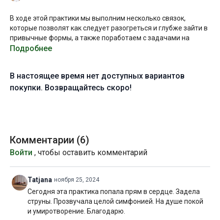
В ходе этой практики мы выполним несколько связок,
которые позволят как следует разогреться и глубже зайти в
привычные формы, а также поработаем с задачами на
баланс и координацию. Сама последовательность асан
Подробнее
будет довольно плотной и насыщенной!
В настоящее время нет доступных вариантов
Дурга — одна из самых почитаемых богинь в индуизме. По
преданию она живёт в горах в окружении восьми йогинь.
покупки. Возвращайтесь скоро!
Обычно её представляют в образе воинствующей богини,
которая сражается с демонами и разрушает всё, что
препятствует дальнейшему развитию. Дурга защищает и
помогает преодолеть преграды, боли и страдания. Мантры,
посвященные Дурге, трансформируют отрицательные силы
Комментарии (
6
)
в мощную энергию, которая может быть направлена во
Войти
, чтобы оставить комментарий
благо.
Мне захотелось назвать эту практику в честь Дурги. Именно
Tatjana
ноября 25, 2024
в таком состоянии я создавала эту последовательность — с
Сегодня эта практика попала прям в сердце. Задела
намерением разрушить препятствия и сопутствующие
струны. Прозвучала целой симфонией. На душе покой
страдания, возникающие на моём пути. Надеюсь, что эта
и умиротворение. Благодарю.
практика придаст вам сил и уверенности, а мантры,