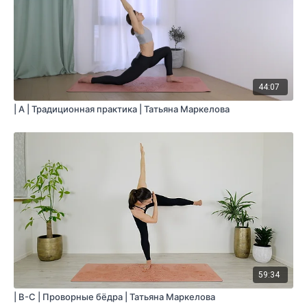
44:07
| A | Традиционная практика | Татьяна Маркелова
59:34
| В-С | Проворные бёдра | Татьяна Маркелова