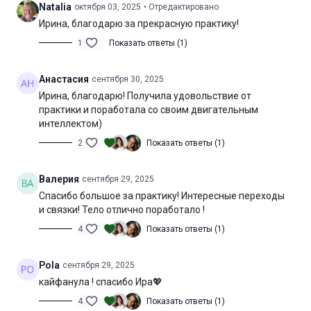
Natalia
октября 03, 2025
• Отредактировано
Ирина, благодарю за прекрасную практику!
Инстаграм Ирины:
@iramurira
1
Показать ответы (1)
Канал Ирины:
https://boosty.to/supyoga
Анастасия
сентября 30, 2025
Желаю вам продуктивной практики!
Ирина, благодарю! Получила удовольствие от
Уровень подготовки:
продвинутый (С)
практики и поработала со своим двигательным
интеллектом)
Цель:
проработка всего тела с акцентом на укрепление
2
Показать ответы (1)
мышц-сгибателей бедра
Специфика:
динамическая практика в стиле виньяса-флоу
Валерия
сентября 29, 2025
Спасибо большое за практику! Интересные переходы
Нагрузка:
средняя
и связки! Тело отлично поработало !
4
Показать ответы (1)
Оборудование:
не потребуется
Продолжительность:
60 мин. (включая шавасану)
Pola
сентября 29, 2025
кайфанула ! спасибо Ира💖
4
Показать ответы (1)