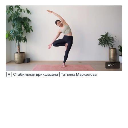
45:50
| A | Стабильная врикшасана | Татьяна Маркелова