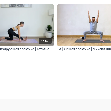
45:52
низирующая практика | Татьяна
| A | Общая практика | Михаил Ш