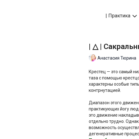
| Практика
| △ | Сакраль
Анастасия Тюрина
Крестец — это самый ни
таза с помощью крестцо
характерны особые тип
контрнутацией.
Диапазон этого движени
практикующих йогу люде
это движение накладыва
отдельно трудно. Однак
возможность осуществл
дегенеративные процесс