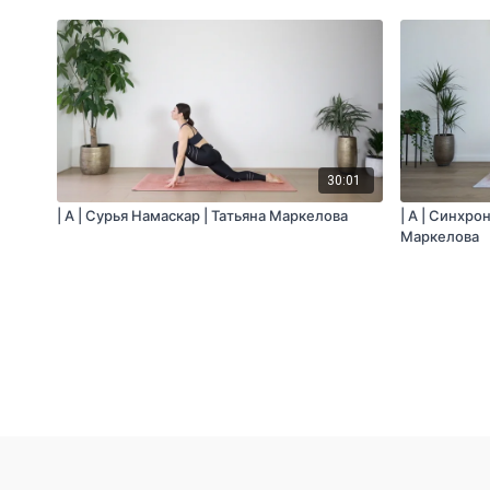
30:01
| A | Сурья Намаскар | Татьяна Маркелова
| A | Синхро
Маркелова