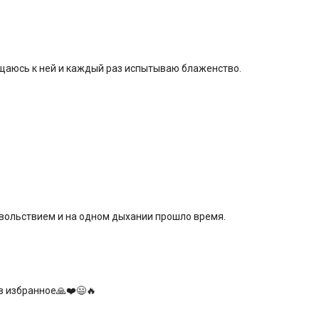
Цель:
улучшение подви
Специфика:
терапевтич
позвоночника
ащаюсь к ней и каждый раз испытываю блаженство.
Нагрузка:
умеренная
Оборудование
: теннис
палка (подойдет палка 
скрутить полотенце и о
Продолжительность
:
овольствием и на одном дыхании прошло время.
в избранное🙏❤️😃🔥