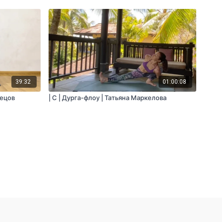
39:32
01:00:08
вецов
| C | Дурга-флоу | Татьяна Маркелова