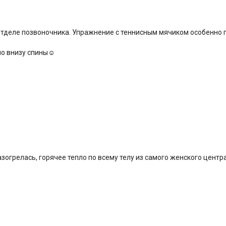
отделе позвоночника. Упражнение с теннисным мячиком особенно п
ло внизу спины☺️
азогрелась, горячее тепло по всему телу из самого женского центр