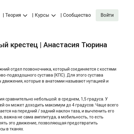
| Теория
| Курсы
| Сообщество
Войти
ный крестец | Анастасия Тюрина
жний отдел позвоночника, который соединяется с костями
во-подвздошного сустава (КПС). Для этого сустава
ы движения, которые в анатомии называют нутацией и
я сравнительно небольшой: в среднем, 1,5 градуса. У
й он может доходить максимум до 4 градусов. Чаще всего
ется на передний / задний наклон таза, и вычленить его
о, важна не сама амплитуда, а мобильность, то есть
ять это движение, позволяющая предотвратить
ы в тканях.