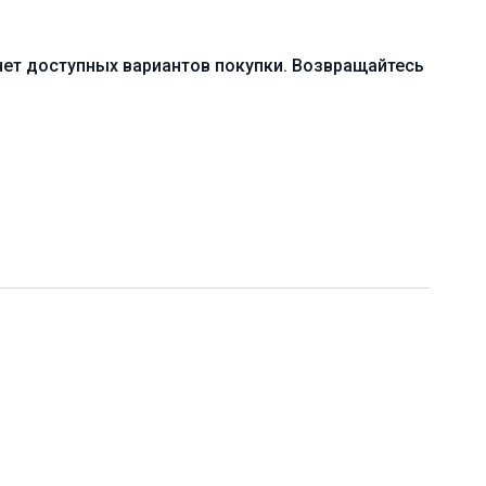
ачальный, средний (A-B)
нет доступных вариантов покупки. Возвращайтесь
 ног
 практика с акцентом на укрепление мышц бёдер и
и тазобедренных суставов
онадобиться одеяло и блоки для йоги
6 мин. (включая шавасану)