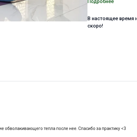
Подробнее
Уровень подготовки:
н
В настоящее время 
Цель:
укрепление мышц
скоро!
Специфика:
динамичная
увеличение подвижност
Нагрузка:
умеренная
Оборудование:
может п
Продолжительность:
5
ие обволакивающего тепла после нее. Спасибо за практику <3