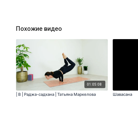
Похожие видео
01:05:08
| B | Раджа-садхана | Татьяна Маркелова
Шавасана