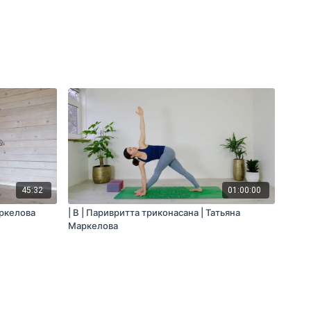
45:32
01:00:00
аркелова
| B | Паривритта триконасана | Татьяна
Маркелова