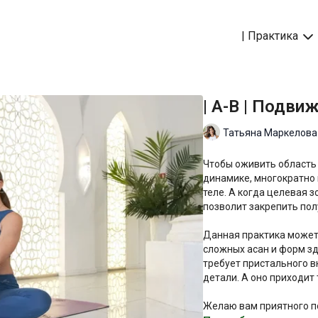
| Практика
| A-B | Подви
Татьяна Маркелова
Чтобы оживить область 
динамике, многократно 
теле. А когда целевая 
позволит закрепить пол
Данная практика может 
сложных асан и форм зд
требует пристального в
детали. А оно приходит 
Желаю вам приятного п