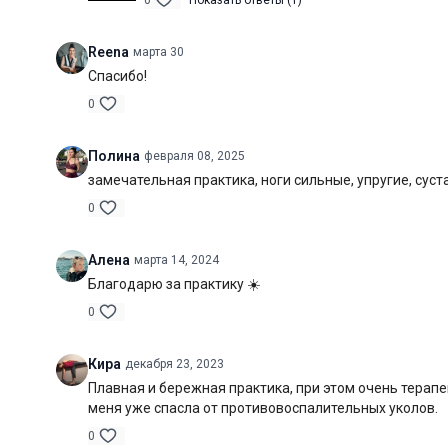
0
Показать ответы (1)
Reena
марта 30
Спасибо!
0
Полина
февраля 08, 2025
замечательная практика, ноги сильные, упругие, сус
0
Алена
марта 14, 2024
Благодарю за практику ☀️
0
Кира
декабря 23, 2023
Плавная и бережная практика, при этом очень терапе
меня уже спасла от противовоспалительных уколов.
0