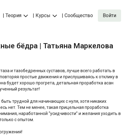
| Теория
| Курсы
| Сообщество
Войти
жные бёдра | Татьяна Маркелова
таза и тазобедренных суставов, лучше всего работать в
повторяя простые движения и прислушиваясь к отклику в
зона будет хорошо прогрета, детальная проработка асан
ученный результат!
быть трудной для начинающих с нуля, хотя никаких
есь нет. Тем не менее, такая прицельная проработка
нимания, наработанной “усидчивости” и желания уходить в
только с опытом.
огружения!