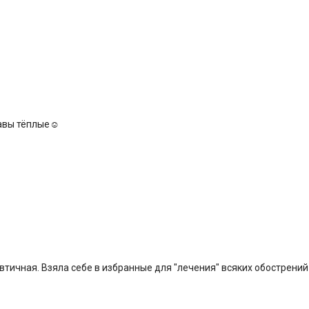
тавы тёплые☺️
втичная. Взяла себе в избранные для "лечения" всяких обострени