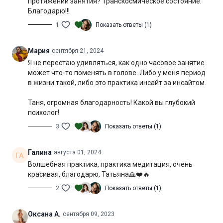
протяжении занятия? Транскосмическое состояние.
Уровень подготовки:
средний (B)
Благодарю!!!
Цель:
проработка всего тела и гармонизация состояния
1
Показать ответы (1)
Специфика:
стато-динамическая практика общей
Мария
сентября 21, 2024
направленности
Я не перестаю удивляться, как одно часовое занятие
может что-то поменять в голове. Либо у меня период
Нагрузка:
средняя
в жизни такой, либо это практика инсайт за инсайтом.
Оборудование:
может понадобиться блок для йоги
Таня, огромная благодарность! Какой вы глубокий
психолог!
Продолжительность:
60 мин. (включая шавасану)
3
Показать ответы (1)
Галина
августа 01, 2024
Волшебная практика, практика медитация, очень
красивая, благодарю, Татьяна🙏❤️🔥
2
Показать ответы (1)
Оксана А.
сентября 09, 2023