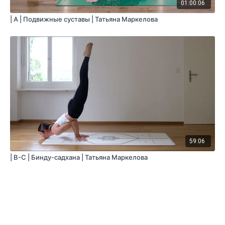
01:00:06
| A | Подвижные суставы | Татьяна Маркелова
59:06
| B-C | Бинду-садхана | Татьяна Маркелова