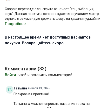
Свара в переводе с санскрита означает "тон, вибрация,
звук". Данная практика сопровождается звучанием мантр,
однако я рекомендую держать фокус на дыхании уджайи и
на движении диафрагмы. Шипящее дыхание,
Подробнее
напоминающее шум океана, — это совершенно особенная
вибрация, которая действует на сознание успокаивающим
В настоящее время нет доступных вариантов
образом.
покупки. Возвращайтесь скоро!
Мы будем оставаться в асанах дольше, чем обычно, чтобы
отследить, как полное слияние с собственным дыханием
может влиять на форму и на состояние. И если вам удастся
сохранять фокус внимания на дыхании, не придавая
большого значения отстройкам и мышечным усилиям, вы
Комментарии (
33
)
сможете открыть для себя новую грань практики йоги и
Войти
, чтобы оставить комментарий
ощутить трансформирующий потенциал метанавыка,
который мы развиваем практикуя йогу - способность
удерживать внимание на одном объекте или процессе.
Татьяна
января 13, 2025
Прекрасная практика!
Желаю вам приятного погружения и космического
состояния по итогам практики!
Татьяна, а можно попросить название трека на