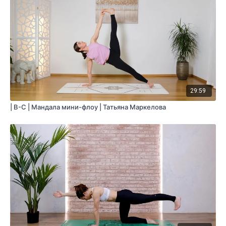
29:59
| B-C | Мандала мини-флоу | Татьяна Маркелова