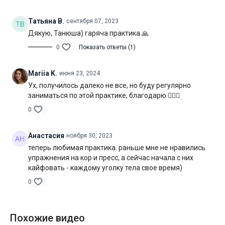
Оборудование:
не потребуется
Татьяна В.
сентября 07, 2023
Продолжительность:
60 мин. (включая шавасану)
Дякую, Танюша) гаряча практика 🙏
0
Показать ответы (1)
Mariia K.
июня 23, 2024
Ух, получилось далеко не все, но буду регулярно
заниматься по этой практике, благодарю 🤸🏻‍♀️
0
Анастасия
ноября 30, 2023
теперь любимая практика. раньше мне не нравились
упражнения на кор и пресс, а сейчас начала с них
кайфовать - каждому уголку тела свое время)
0
Похожие видео