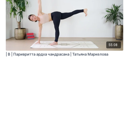
55:08
| B | Паривритта ардха чандрасана | Татьяна Маркелова