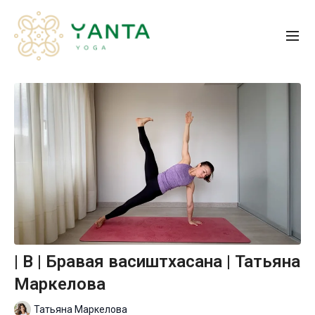
| B | Бравая васиштхасана | Татьяна
Маркелова
Татьяна Маркелова