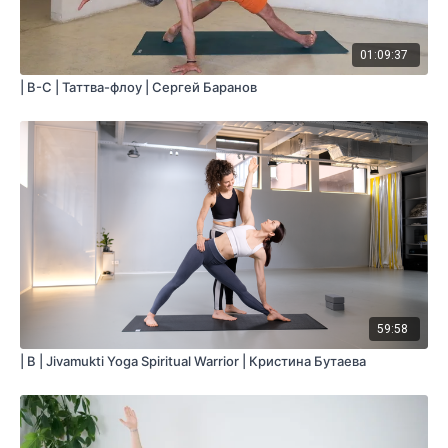
01:09:37
| B-C | Таттва-флоу | Сергей Баранов
59:58
| B | Jivamukti Yoga Spiritual Warrior | Кристина Бутаева