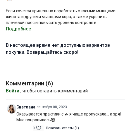
Если хочется прицельно поработать с косыми мышцами
живота и другими мышцами кора, а также укрепить
плечевой пояс и повысить уровень контроля в
асимметричных балансах, данная практика станет хорошим
Подробнее
подспорьем.
В настоящее время нет доступных вариантов
Пожалуйста, рассчитывайте свои силы и, если почувствуйте,
что запястья перегружены, выполняйте планку с опорой на
покупки. Возвращайтесь скоро!
предплечье.
Желаю вам огненной практики!
Уровень подготовки:
средний (B)
Комментарии (
6
)
Войти
, чтобы оставить комментарий
Цель:
освоение и стабилизация васиштхасаны
Специфика:
стато-динамическая практика с акцентом на
Светлана
сентября 08, 2023
укрепление мышц кора и плеч
Оказывается практики с 🔥 я чаще пропускала… а зря!
Мне понравилось🥰
Нагрузка:
средняя
0
Показать ответы (1)