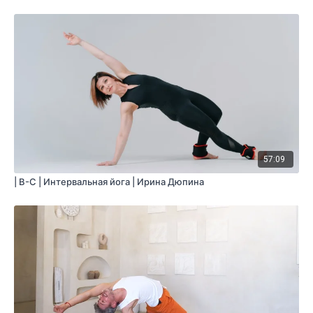
57:09
| B-С | Интервальная йога | Ирина Дюпина