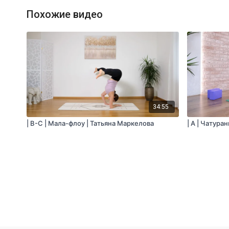
Похожие видео
34:55
| B-C | Мала-флоу | Татьяна Маркелова
| A | Чатура