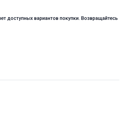
 тела в движении
мическая практика в стиле виньяса-флоу
нет доступных вариантов покупки. Возвращайтесь
онадобиться блоки для йоги
8 мин. (включая шавасану)