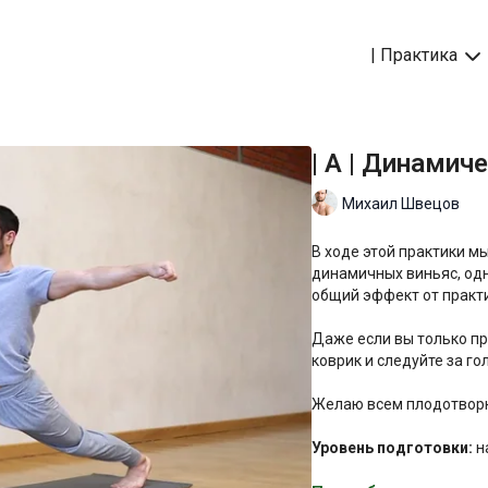
| Практика
| A | Динамич
Михаил Швецов
В ходе этой практики м
динамичных виньяс, одн
общий эффект от практ
Даже если вы только п
коврик и следуйте за г
Желаю всем плодотворн
Уровень подготовки:
н