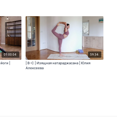
01:00:04
59:34
йоги |
| B-C | Изящная натараджасана | Юлия
Алексеева