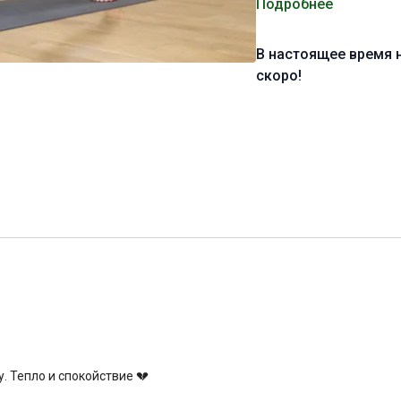
Цель:
Подробнее
проработка всего
Специфика:
стато-дина
В настоящее время 
Нагрузка:
скоро!
средняя
Оборудование:
могут п
Продолжительность:
3
. Тепло и спокойствие 💔