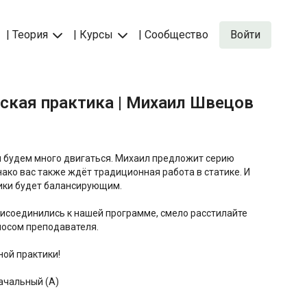
| Теория
| Курсы
| Сообщество
Войти
еская практика | Михаил Швецов
ы будем много двигаться. Михаил предложит серию
ако вас также ждёт традиционная работа в статике. И
ики будет балансирующим.
рисоединились к нашей программе, смело расстилайте
олосом преподавателя.
ой практики!
ачальный (A)