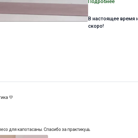
Подробнее
Желаю вам продуктивно
В настоящее время 
Уровень подготовки:
п
скоро!
Цель:
освоение скорпио
Специфика:
динамическ
позвоночника и увелич
Нагрузка:
средняя
Оборудование:
блоки дл
Продолжительность:
5
ика 💛
лесо для капотасаны. Спасибо за практику🙏