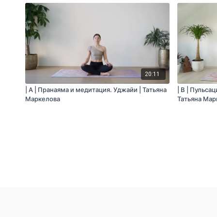
20:11
| A | Пранаяма и медитация. Уджайи | Татьяна
| B | Пульса
Маркелова
Татьяна Мар