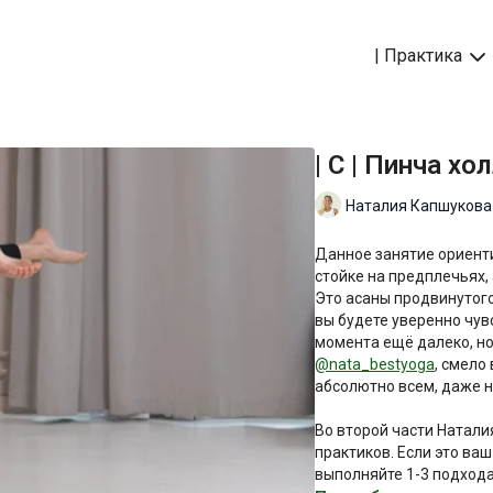
| Практика
| C | Пинча х
Наталия Капшукова
Данное занятие ориент
стойке на предплечьях,
Это асаны продвинутого
вы будете уверенно чувс
момента ещё далеко, н
@‌nata_bestyoga
, смело
абсолютно всем, даже 
Во второй части Натал
практиков. Если это ваш
выполняйте 1-3 подхода