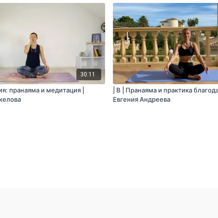
30:11
ция: пранаяма и медитация |
| B | Пранаяма и практика благод
келова
Евгения Андреева