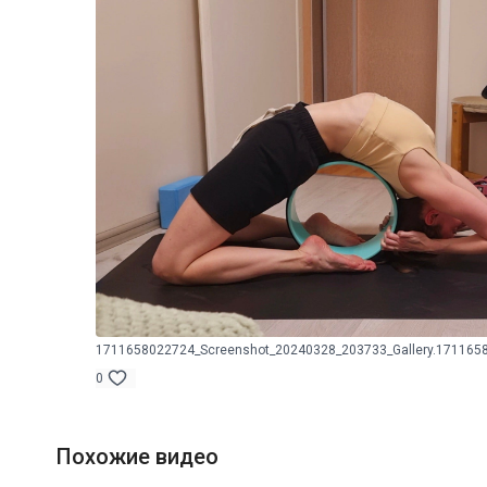
1711658022724_Screenshot_20240328_203733_Gallery.1711658
0
Похожие видео