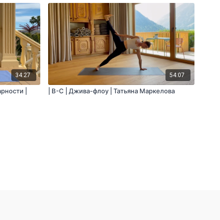
34:27
54:07
арности |
| B-C | Джива-флоу | Татьяна Маркелова