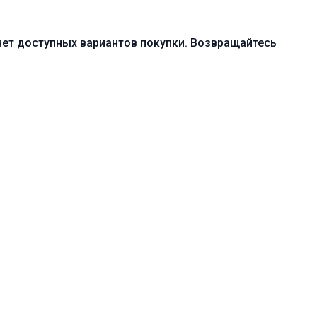
й практики!
нет доступных вариантов покупки. Возвращайтесь
родвинутый (С)
на и формы холлоубэк в стойке на предплечьях
ая практика с акцентом на раскрытие грудного отдела
ение подвижности плечевых суставов
я йоги, ремень, стул
0 мин.