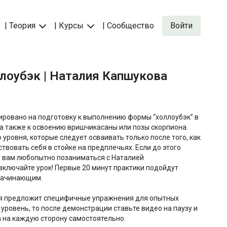
| Теория
| Курсы
| Сообщество
Войти
оллоубэк | Наталия Капшукова
ировано на подготовку к выполнению формы “холлоубэк” в
 а также к освоению вришчикасаны или позы скорпиона.
 уровня, которые следует осваивать только после того, как
твовать себя в стойке на предплечьях. Если до этого
о вам любопытно позаниматься с Наталией
 включайте урок! Первые 20 минут практики подойдут
начинающим.
ия предложит специфичные упражнения для опытных
 уровень, то после демонстрации ставьте видео на паузу и
 на каждую сторону самостоятельно.