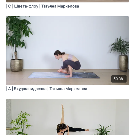
| C | Швета-флоу | Татьяна Маркелова
50:38
| A | Бхуджапидасана | Татьяна Маркелова