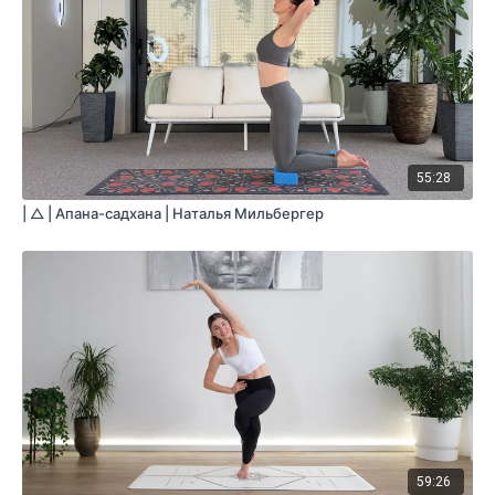
55:28
| △ | Апана-садхана | Наталья Мильбергер
59:26