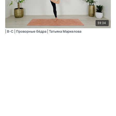
59:34
| В-С | Проворные бёдра | Татьяна Маркелова