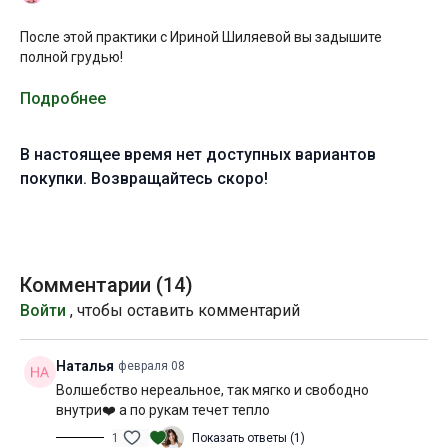
После этой практики с Ириной Шиляевой вы задышите
полной грудью!
Мягкая проработка диафрагмы, грудных и межреберных
Подробнее
мышц, целевая работа с плече-лопаточным ритмом и
вытяжение мышц шеи позволит хорошо расслабить
В настоящее время нет доступных вариантов
верхнюю часть тела, простимулировать лимфодренаж,
освободить грудную клетку от скопившегося напряжения.
покупки. Возвращайтесь скоро!
Подробные объяснения к каждому упражнению и
умеренный темп практики делает ее доступной для любого
уровня подготовки. Вы без труда сможете запомнить
основные акценты и движения, интегрировать их в свою
Комментарии (
14
)
рутину ухода за лицом и зоной декольте и выполнять их по
Войти
, чтобы оставить комментарий
мере необходимости с целью профилактики спазмов и
отёков.
Наталья
февраля 08
В конце практики (после шавасаны) вас ждёт медитация на
Волшебство нереальное, так мягко и свободно
раскрытие сердечного центра.
внутри❤️ а по рукам течет тепло
Если вы не знакомы с дыханием бхастрика, перед
1
Показать ответы (1)