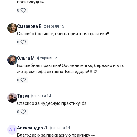
практику❤️🙏
0
Смазнова Е.
февраля 15
Спасибо большое, очень приятная практика!!
0
Ольга М.
февраля 15
Волшебная практика! Ооочень мягко, бережно и в то
же время эффективно. Благодарю!🙏🫶
0
Tasya
февраля 14
Спасибо за чудесную практику! 😌
0
Александра Л.
февраля 14
Благодарю за прекрасную практику ☀️