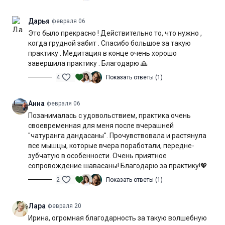
выполнением практики посмотрите видео с разъяснением
техники
в нашей методичке >>
Дарья
февраля 06
Это было прекрасно ! Действительно то, что нужно ,
Настраивайтесь на размеренную практику, мягкое
когда грудной забит . Спасибо большое за такую
раскрепощение грудной клетки и приятное послевкусие!
практику . Медитация в конце очень хорошо
завершила практику . Благодарю 🙏
Уровень подготовки:
любой (△)
4
Показать ответы (1)
Цель:
снятие напряжения в верхней части тела,
лимфодренаж, расслабление диафрагмы
Анна
февраля 06
Специфика:
расслабляющая практика с акцентом на
Позанималась с удовольствием, практика очень
проработку грудных мышц и диафрагмы
своевременная для меня после вчерашней
"чатуранга дандасаны". Прочувствовала и растянула
Нагрузка:
умеренная
все мышцы, которые вчера поработали, передне-
зубчатую в особенности. Очень приятное
Оборудование:
не потребуется
сопровождение шавасаны! Благодарю за практику!💖
2
Показать ответы (1)
Продолжительность:
57 мин. (включая шавасану)
Лара
февраля 20
Ирина, огромная благодарность за такую волшебную