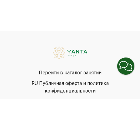
Делитесь своими успехами
на канале #YantaGravity в
Сообществе
.
Продолжительность:
30-45 мин.
Оборудование:
2 блока для стойки на руках (если есть),
стена
Уровень подготовки:
средний, выше среднего | B-C |
Перейти в каталог занятий
RU Публичная оферта и политика
конфиденциальности
EN Privacy Policy
EN Terms & Conditions
© Yanta Yoga, 2026