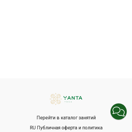
одновременно толкая руки назад и вверх, усиливая тем
самым разгибание в плечевых суставах.
4. Балансируйте на животе, не смещайте вес на грудную
клетку и не скатывайтесь на бедра. За счет надувания
живота на вдохе тело может немного раскачиваться вперед
и назад.
В этом положении дыхание может быть учащенным.
Старайтесь его удлинять и выравнивать за счет расширения
грудной клетки на вдохе: раздвигайте ребра в сторону,
увеличивая дыхательный объем легких.
5. Чтобы выйти из асаны, отпустите захват
ВАРИАЦИИ
Захват в дханурасане может быть неполным и
асимметричным: выполняйте захват разноименными ногой и
рукой или одноименными ногой и рукой.
Перейти в каталог занятий
Если вы освоили кольцевой захват с глубокой наружней
RU Публичная оферта и политика