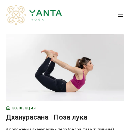
КОЛЛЕКЦИЯ
Дханурасана | Поза лука
В положении дханурасаны тело (бедра, таз и туловище)