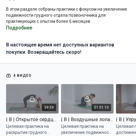
В этом разделе собраны практики с фокусом на увеличение
подвижности грудного отдела позвоночника для
практикующих с опытом более 6 месяцев.
Подробнее
В занятии
"Открытое сердце"
вас ждет раскрывающая
практика с акцентом на улучшение подвижности в грудном
В настоящее время нет доступных вариантов
отделе.
покупки. Возвращайтесь скоро!
В ходе занятия
"Воздушные лопатки"
вы тщательно
проработаете все направления подвижности лопаток и
научитесь отслеживать векторы их движения в базовых
асанах, что поможет выполнять более качественную
4 ВИДЕО
отстройку положений.
В практике
"Упругая дханурасана"
вам предстоит глубокая
работа в прогибах с акцентом на разгибание грудного
отдела позвоночника и тазобедренных суставов, благодаря
59:59
01:01:10
которой вы заметите ощутимый прогресс при выполнении
позы лука и других положений с прогибами.
| B | Открытое сердце | Татьяна Маркелова
| B | Воздушные лопатки | Татьяна Маркелова
Целевая практика на
Целевая практика на
Целевая 
В качестве компенсации после комплекса из трех занятий,
раскрытие грудного
увеличение подвижности
достижен