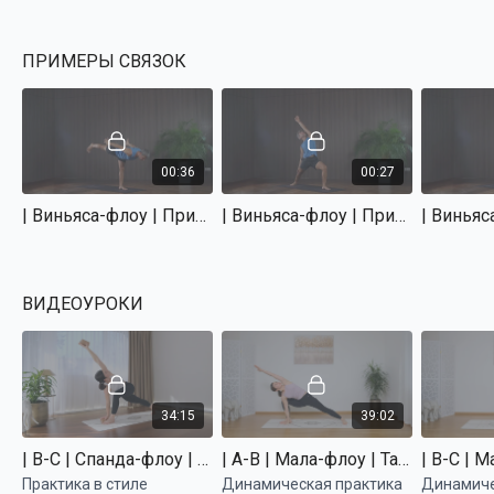
ПРИМЕРЫ СВЯЗОК
00:36
00:27
| Виньяса-флоу | Примеры связок | Связывать подобное с подобным | Видео 1
| Виньяса-флоу | Примеры связок | Связывать подобное с подобным | Видео 2
ВИДЕОУРОКИ
34:15
39:02
| B-C | Спанда-флоу | Татьяна Маркелова
| A-B | Мала-флоу | Татьяна Маркелова
Практика в стиле
Динамическая практика
Динамиче