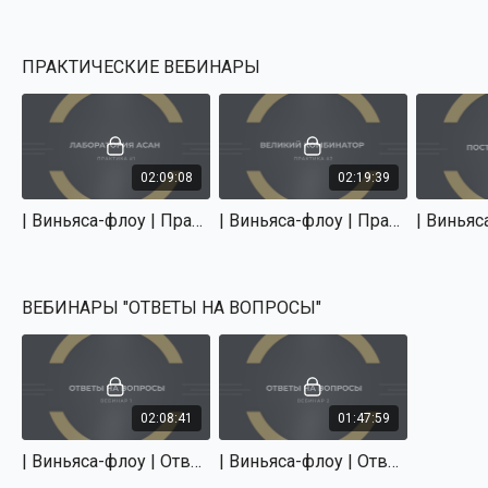
По всем техническим вопросам пишите в Телеграм: аккаунт
для связи с нашим администратором
@YantaBot
.
ПРАКТИЧЕСКИЕ ВЕБИНАРЫ
Желаем Вам успехов!
02:09:08
02:19:39
| Виньяса-флоу | Практика 1 | Лаборатория асан | Татьяна Маркелова
| Виньяса-флоу | Практика 2 | Великий комбинатор | Сергей Баранов
ВЕБИНАРЫ "ОТВЕТЫ НА ВОПРОСЫ"
02:08:41
01:47:59
| Виньяса-флоу | Ответы на вопросы | Вебинар 1
| Виньяса-флоу | Ответы на вопросы | Вебинар 2