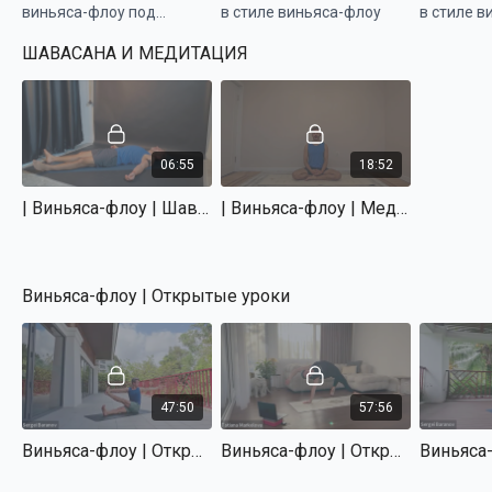
виньяса-флоу под
в стиле виньяса-флоу
в стиле в
метроном
ШАВАСАНА И МЕДИТАЦИЯ
06:55
18:52
| Виньяса-флоу | Шавасана | Сергей Баранов
| Виньяса-флоу | Медитация открытой осознанности | Сергей Баранов
Виньяса-флоу | Открытые уроки
47:50
57:56
Виньяса-флоу | Открытые уроки | Практика 1 | Сергей Баранов
Виньяса-флоу | Открытые уроки | Практика 2 | Татьяна Маркелова