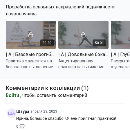
позвоночника и работа с
в суставн
Проработка основных направлений подвижности
ТБС
асанах йо
позвоночника
30:20
50:01
| A | Базовые прогибы | Михаил Швецов
| A | Довольные бока | Татьяна Маркелова
Практика с акцентом на
Акцентированная
Раскрыти
безопасное выполнение
практика на вытяжение
отдела и 
глубоких прогибов в
латеральных и
позвоноч
классических асанах
спиральных линий
Комментарии к коллекции (
1
)
Войти
, чтобы оставить комментарий
Шаура
апреля 23, 2023
Ирина, большое спасибо! Очень приятная практика!
0