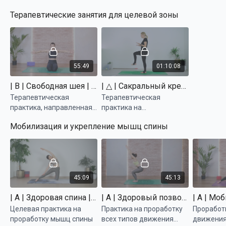
Все видеоуроки в составе коллекции доступны по единой
преподавателя
“оживления” мышц спины
Терапевтические занятия для целевой зоны
подписке Yanta Yoga.
55:49
01:10:08
| B | Свободная шея | Татьяна Маркелова
| △ | Сакральный крестец | Анастасия Тюрина
Терапевтическая
Терапевтическая
практика, направленная
практика на
на снятие напряжения в
мобилизацию крестцово-
Мобилизация и укрепление мышц спины
шейном отделе
подвздошного сустава
позвоночника
45:09
45:13
| A | Здоровая спина | Татьяна Маркелова
| A | Здоровый позвоночник | Татьяна Маркелова
Целевая практика на
Практика на проработку
Проработк
проработку мышц спины
всех типов движения
движения