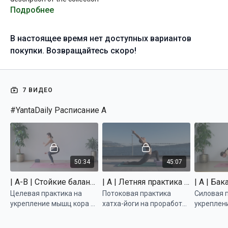
Подробнее
В настоящее время нет доступных вариантов
покупки. Возвращайтесь скоро!
7 ВИДЕО
#YantaDaily Расписание А
50:34
45:07
| A-B | Стойкие балансы | Татьяна Маркелова
| A | Летняя практика | Татьяна Маркелова
Целевая практика на
Потоковая практика
Силовая 
укрепление мышц кора и
хатха-йоги на проработку
укреплен
ног, направленная на
всего тела
плеч, осв
стабилизацию
журавля