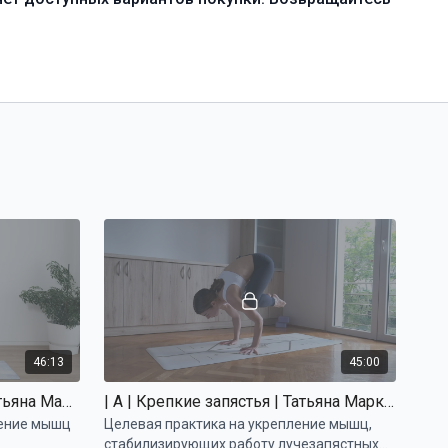
46:13
45:00
| A | Дельфин и русалка | Татьяна Маркелова
| A | Крепкие запястья | Татьяна Маркелова
ление мышц
Целевая практика на укрепление мышц,
стабилизирующих работу лучезапястных