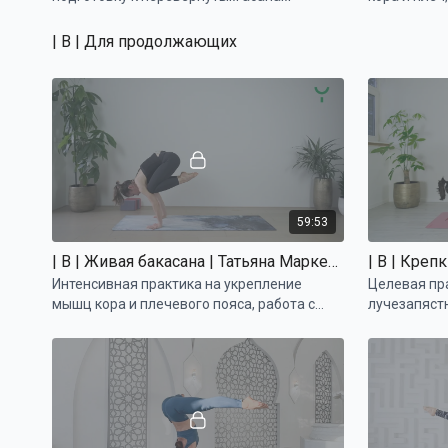
| B | Для продолжающих
59:53
| B | Живая бакасана | Татьяна Маркелова
Интенсивная практика на укрепление
Целевая пр
мышц кора и плечевого пояса, работа с
лучезапяст
модификациями позы журавля