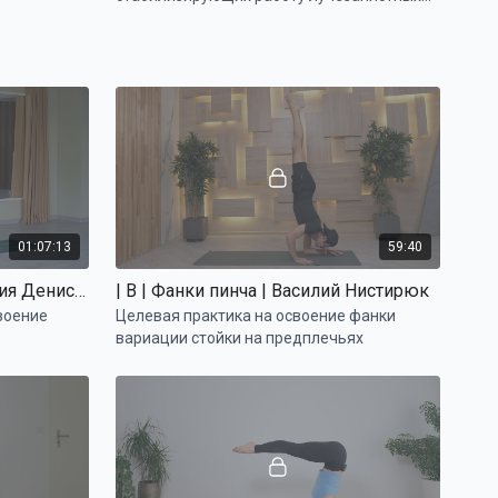
суставов. Техника корректного выполнения
упоров на руки
01:07:13
59:40
| B | Пинча маюрасана | Мария Денисова
| B | Фанки пинча | Василий Нистирюк
воение
Целевая практика на освоение фанки
вариации стойки на предплечьях