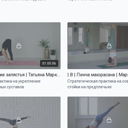
01:00:06
| B | Крепкие запястья | Татьяна Маркелова
актика на укрепление
Стратегическая практика на ос
ных суставов
стойки на предплечьях