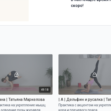
скоро!
49:18
сана | Татьяна Маркелова
актика на укрепление мышц
Практика с акцентом на укреп
, освоение позы журавля
кора и плечевого пояса