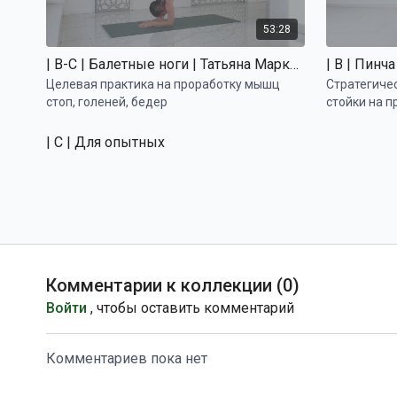
53:28
| B-С | Балетные ноги | Татьяна Маркелова
Целевая практика на проработку мышц
Стратегиче
стоп, голеней, бедер
стойки на 
| C | Для опытных
Комментарии к коллекции (
0
)
51:20
Войти
, чтобы оставить комментарий
| C | Экспериментальные балансы | Татьяна Маркелова
| С | Креп
Комментариев пока нет
Интенсивная практика, направленная на
Целевая пр
укрепление мышц кора и работу с
кора и улу
асимметричными балансами на руках
корпуса в 