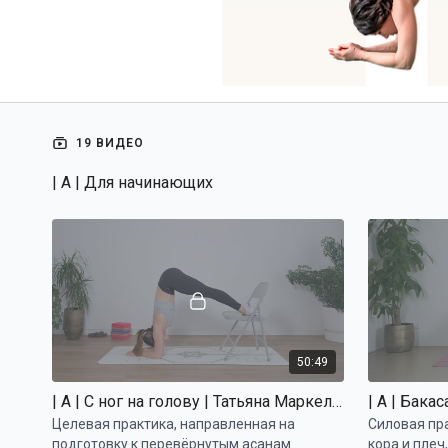
19 ВИДЕО
| A | Для начинающих
50:49
| A | С ног на голову | Татьяна Маркелова
| A | Бака
Целевая практика, направленная на
Силовая пр
подготовку к перевёрнутым асанам
кора и плеч