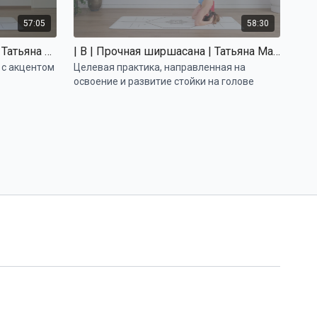
57:05
58:30
| B-C | Парящая галавасана | Татьяна Маркелова
| B | Прочная ширшасана | Татьяна Маркелова
 с акцентом
Целевая практика, направленная на
освоение и развитие стойки на голове
59:13
45:39
| С | Ганда бхерундасана | Татьяна Маркелова
| C | Пинча пресс | Татьяна Маркелова
обилизацию
Практика с акцентом на освоение стойки на
и
предплечьях
яса,