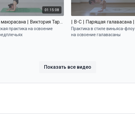
01:15:08
| B | Пинча маюрасана | Виктория Тарабукина
ская практика на освоение
Практика в стиле виньяса-флоу
предплечьях
на освоение галавасаны
Показать все видео
57:24
кий кор | Татьяна Маркелова
актика на укрепление мышц
Стратегическая практика на м
чшение контроля за положением
грудного отдела позвоночника 
перевернутых асанах
укрепление мыщц плечевого по